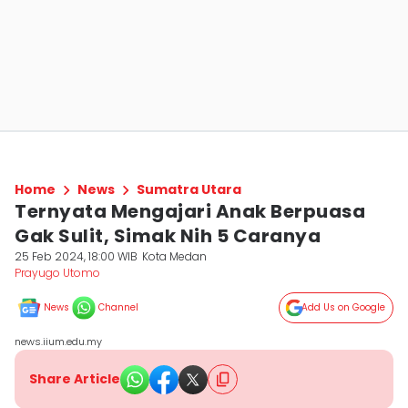
Home
News
Sumatra Utara
Ternyata Mengajari Anak Berpuasa
Gak Sulit, Simak Nih 5 Caranya
25 Feb 2024, 18:00 WIB
Kota Medan
Prayugo Utomo
News
Channel
Add Us on Google
news.iium.edu.my
Share Article