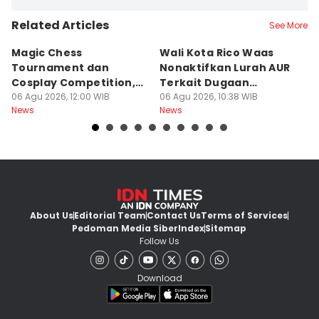
Related Articles
See More
Magic Chess
Wali Kota Rico Waas
B
Tournament dan
Nonaktifkan Lurah AUR
S
Cosplay Competition,
Terkait Dugaan
B
Catat Tanggalnya
06 Agu 2026, 12:00 WIB
Pungutan Liar
06 Agu 2026, 10:38 WIB
P
06
News
News
Ne
About Us
Editorial Team
Contact Us
Terms of Services
Pedoman Media Siber
Index
Sitemap
Follow Us
Download