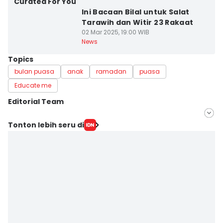
Curated For You
Ini Bacaan Bilal untuk Salat
Tarawih dan Witir 23 Rakaat
02 Mar 2025, 19:00 WIB
News
Topics
bulan puasa
anak
ramadan
puasa
Educate me
Editorial Team
Editor
Tonton lebih seru di
Arifin Al Alamudi
Editor
Doni Hermawan