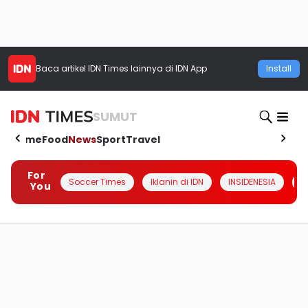
Baca artikel
IDN Times
lainnya di IDN App
Install
SUMUT
Home
Food
News
Sport
Travel
For
Soccer Times
Iklanin di IDN
INSIDENESIA
#
You