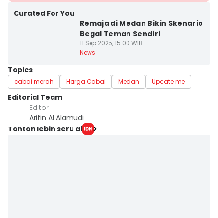
Curated For You
Remaja di Medan Bikin Skenario
Begal Teman Sendiri
11 Sep 2025, 15:00 WIB
News
Topics
cabai merah
Harga Cabai
Medan
Update me
Editorial Team
Editor
Arifin Al Alamudi
Tonton lebih seru di