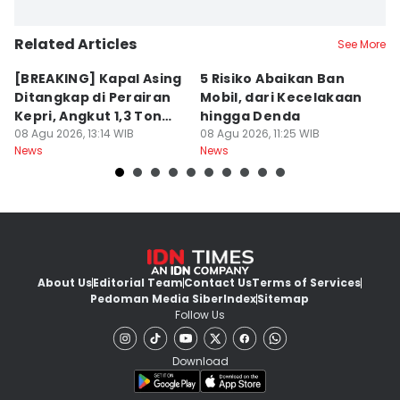
Related Articles
See More
[BREAKING] Kapal Asing
5 Risiko Abaikan Ban
M
Ditangkap di Perairan
Mobil, dari Kecelakaan
B
Kepri, Angkut 1,3 Ton
hingga Denda
L
Sabu
08 Agu 2026, 13:14 WIB
08 Agu 2026, 11:25 WIB
K
08
News
News
Ne
About Us
Editorial Team
Contact Us
Terms of Services
Pedoman Media Siber
Index
Sitemap
Follow Us
Download