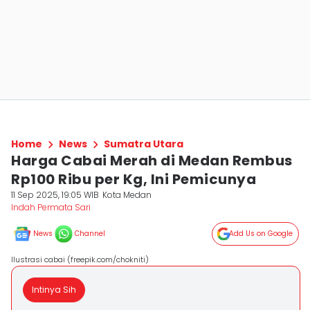
Home
News
Sumatra Utara
Harga Cabai Merah di Medan Rembus
Rp100 Ribu per Kg, Ini Pemicunya
11 Sep 2025, 19:05 WIB
Kota Medan
Indah Permata Sari
News
Channel
Add Us on Google
Ilustrasi cabai (freepik.com/chokniti)
Intinya Sih