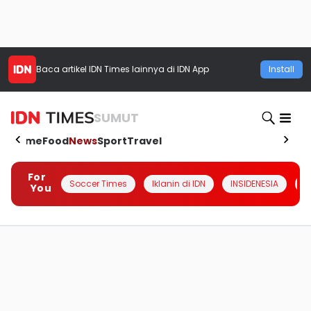
Baca artikel
IDN Times
lainnya di IDN App
Install
SUMUT
Home
Food
News
Sport
Travel
For
Soccer Times
Iklanin di IDN
INSIDENESIA
#
You