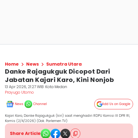
Home
News
Sumatra Utara
Danke Rajagukguk Dicopot Dari
Jabatan Kajari Karo, Kini Nonjob
13 Apr 2026, 21:27 WIB
Kota Medan
Prayugo Utomo
News
Channel
Add Us on Google
Kajari Karo, Danke Rajagukguk (kiri) saat menghadiri RDPU Komisi III DPR RI,
Kamis (2/4/2026) (Dok. Parlemen TV)
Share Article