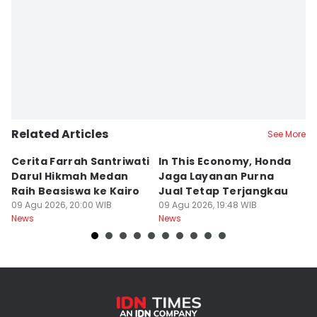
Related Articles
See More
Cerita Farrah Santriwati
In This Economy, Honda
T
Darul Hikmah Medan
Jaga Layanan Purna
K
Raih Beasiswa ke Kairo
Jual Tetap Terjangkau
T
09 Agu 2026, 20:00 WIB
09 Agu 2026, 19:48 WIB
Pe
09
News
News
Ne