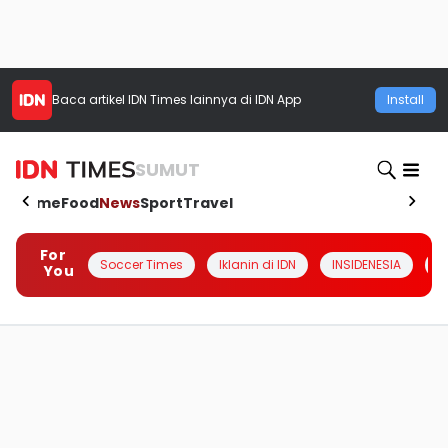
Baca artikel
IDN Times
lainnya di IDN App
Install
SUMUT
Home
Food
News
Sport
Travel
For
Soccer Times
Iklanin di IDN
INSIDENESIA
#
You