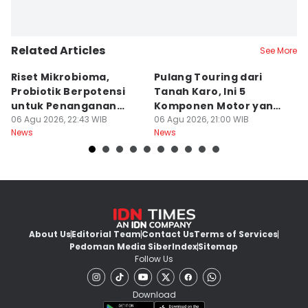
Related Articles
See More
Riset Mikrobioma,
Pulang Touring dari
M
Probiotik Berpotensi
Tanah Karo, Ini 5
W
untuk Penanganan
Komponen Motor yang
T
Jerawat
06 Agu 2026, 22:43 WIB
Wajib Dicek
06 Agu 2026, 21:00 WIB
K
06
News
News
Ne
About Us
Editorial Team
Contact Us
Terms of Services
Pedoman Media Siber
Index
Sitemap
Follow Us
Download