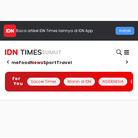
Baca artikel
IDN Times
lainnya di IDN App
Install
SUMUT
Home
Food
News
Sport
Travel
For
Soccer Times
Iklanin di IDN
INSIDENESIA
#
You