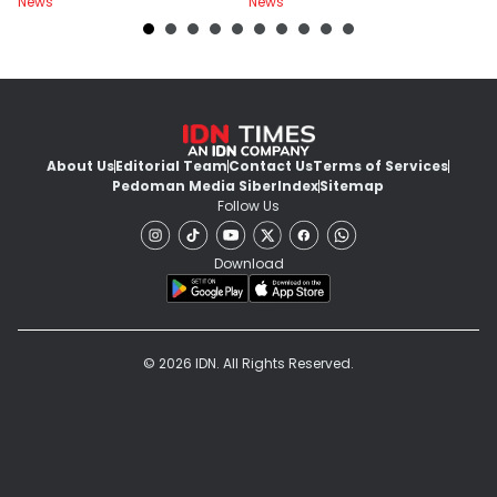
News
News
Ne
About Us
Editorial Team
Contact Us
Terms of Services
Pedoman Media Siber
Index
Sitemap
Follow Us
Download
© 2026 IDN. All Rights Reserved.