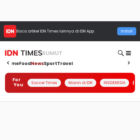
Baca artikel
IDN Times
lainnya di IDN App
Install
SUMUT
Home
Food
News
Sport
Travel
For
Soccer Times
Iklanin di IDN
INSIDENESIA
#
You