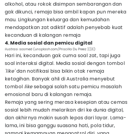
alkohol, atau rokok disimpan sembarangan dan
gak dikunci, remaja bisa ambil kapan pun mereka
mau. Lingkungan keluarga dan kemudahan
mendapatkan zat adiktif adalah penyebab kuat
kecanduan di kalangan remaja
4. Media sosial dan pemicu digital
ilustrasi sosmed (unsplash.com/Priscilla Du Preez 🇨🇦)
Hari ini, kecanduan gak cuma soal zat, tapi juga
soal interaksi digital. Media sosial dengan tombol
'like'
dan notifikasi bisa bikin otak remaja
ketagihan. Banyak ahli di Australia menyebut
tombol
like
sebagai salah satu pemicu masalah
emosional baru di kalangan remaja.
Remaja yang sering merasa kesepian atau cemas
sosial lebih mudah melarikan diri ke dunia digital,
dan akhirnya makin susah lepas dari layar. Lama-
lama, ini bisa ganggu suasana hati, pola tidur,
sampai kemampuan mengontrol diri, yang