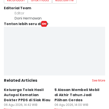
kecanduan
anak muda
educate me
Editorial Team
Editor
Doni Hermawan
Tonton lebih seru di
Related Articles
See More
Keluarga Tolak Hasil
5 Alasan Membeli Mobil
M
Autopsi Kematian
di Akhir Tahun Jadi
T
Dokter PPDS di Siak Riau
Pilihan Cerdas
C
06 Agu 2026, 14:42 WIB
06 Agu 2026, 14:00 WIB
C
06