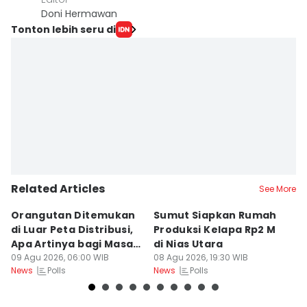
Doni Hermawan
Tonton lebih seru di
Related Articles
See More
Orangutan Ditemukan
Sumut Siapkan Rumah
H
di Luar Peta Distribusi,
Produksi Kelapa Rp2 M
L
Apa Artinya bagi Masa
di Nias Utara
S
Depan Konservasi?
09 Agu 2026, 06:00 WIB
08 Agu 2026, 19:30 WIB
T
08
Polls
Polls
News
News
Ne