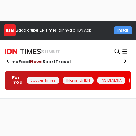
Baca artikel
IDN Times
lainnya di IDN App
Install
SUMUT
Home
Food
News
Sport
Travel
For
Soccer Times
Iklanin di IDN
INSIDENESIA
#
You