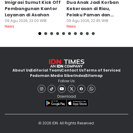
Imigrasi Sumut Kick Off
Dua Anak Jadi Korban
W
Pembangunan Kantor
Kekerasan di Riau,
I
Layanan di Asahan
Pelaku Paman dan
M
09 Agu 2026, 23:00 WIB
Tantenya
09 Agu 2026, 22:45 WIB
E
09
News
News
Ne
About Us
Editorial Team
Contact Us
Terms of Services
Pedoman Media Siber
Index
Sitemap
Follow Us
Download
© 2026 IDN. All Rights Reserved.