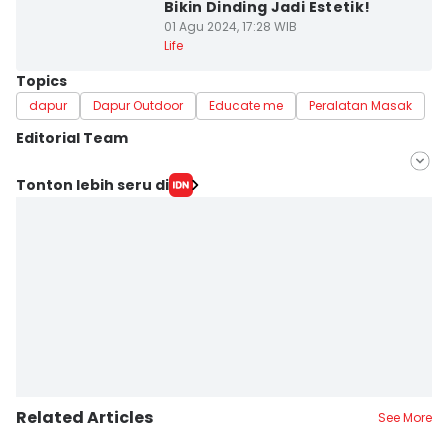
Bikin Dinding Jadi Estetik!
01 Agu 2024, 17:28 WIB
Life
Topics
dapur
Dapur Outdoor
Educate me
Peralatan Masak
Editorial Team
Editor
Tonton lebih seru di
Arifin Al Alamudi
Editor
Doni Hermawan
Related Articles
See More