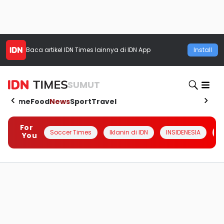
Baca artikel
IDN Times
lainnya di IDN App
Install
SUMUT
Home
Food
News
Sport
Travel
For
Soccer Times
Iklanin di IDN
INSIDENESIA
#
You