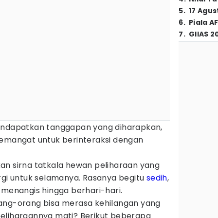
5
.
17 Agus
6
.
Piala A
7
.
GIIAS 2
mendapatkan tanggapan yang diharapkan,
semangat untuk berinteraksi dengan
an sirna tatkala hewan peliharaan yang
rgi untuk selamanya. Rasanya begitu
sedih
,
 menangis hingga berhari-hari.
ang-orang bisa merasa kehilangan yang
eliharaannya mati? Berikut beberapa