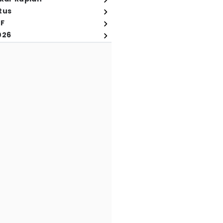
tus
FF
026