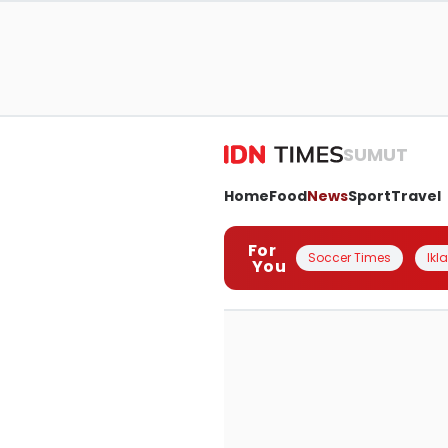
SUMUT
Home
Food
News
Sport
Travel
For
Soccer Times
Ikl
You