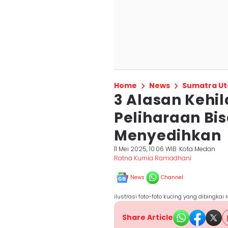
Home
News
Sumatra Ut
3 Alasan Kehi
Peliharaan Bi
Menyedihkan
11 Mei 2025, 10:06 WIB
Kota Medan
Ratna Kurnia Ramadhani
News
Channel
ilustrasi foto-foto kucing yang dibingkai 
Share Article