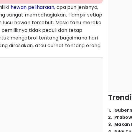
liki
hewan peliharaan
, apa pun jenisnya,
ng sangat membahagiakan. Hampir setiap
h lucu hewan tersebut. Meski tahu mereka
i pemiliknya tidak peduli dan tetap
ntuk mengobrol tentang bagaimana hari
 yang dirasakan, atau curhat tentang orang
Trendi
1
.
Gubern
2
.
Prabow
3
.
Makan B
4
.
Nilai T