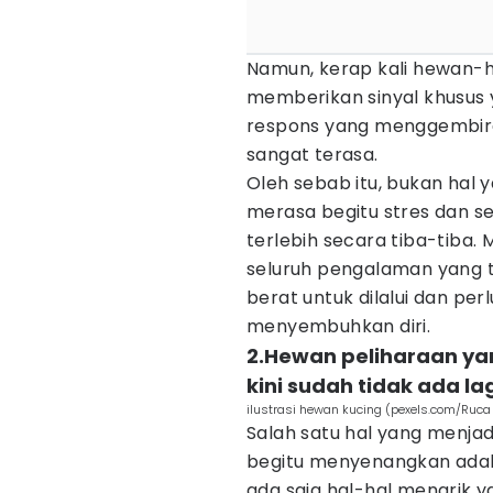
Namun, kerap kali hewan-h
memberikan sinyal khusus 
respons yang menggembirak
sangat terasa.
Oleh sebab itu, bukan hal
merasa begitu stres dan se
terlebih secara tiba-tiba
seluruh pengalaman yang t
berat untuk dilalui dan p
menyembuhkan diri.
2.Hewan peliharaan ya
kini sudah tidak ada la
ilustrasi hewan kucing (pexels.com/Ruca
Salah satu hal yang menj
begitu menyenangkan adala
ada saja hal-hal menarik 