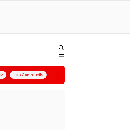
iz
Join Community