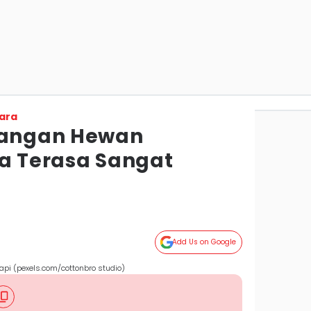
ara
langan Hewan
sa Terasa Sangat
Add Us on Google
rapi (pexels.com/cottonbro studio)