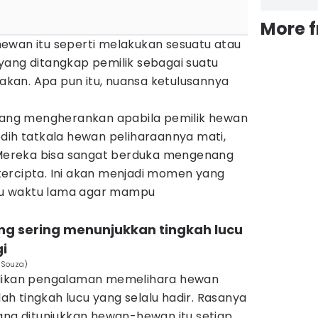
More 
ewan itu seperti melakukan sesuatu atau
yang ditangkap pemilik sebagai suatu
an. Apa pun itu, nuansa ketulusannya
 yang mengherankan apabila pemilik hewan
dih tatkala hewan peliharaannya mati,
. Mereka bisa sangat berduka mengenang
ercipta. Ini akan menjadi momen yang
erlu waktu lama agar mampu
ng sering menunjukkan tingkah lucu
gi
 Souza)
adikan pengalaman memelihara hewan
h tingkah lucu yang selalu hadir. Rasanya
yang ditunjukkan hewan-hewan itu setiap