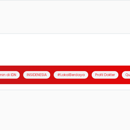
anin di IDN
INSIDENESIA
#LokalBerdaya
Profil Dokter
Qu