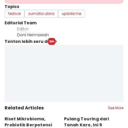
Topics
festival
sumatra utara
update me
Editorial Team
Editor
Doni Hermawan
Tonton lebih seru di
Related Articles
See More
Riset Mikrobioma,
Pulang Touring dari
M
Probiotik Berpotensi
Tanah Karo, Ini 5
W