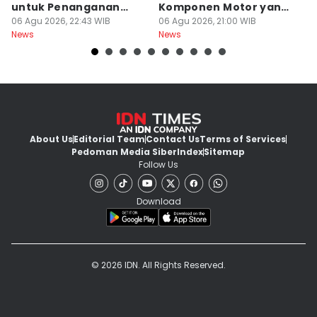
untuk Penanganan
Komponen Motor yang
T
Jerawat
06 Agu 2026, 22:43 WIB
Wajib Dicek
06 Agu 2026, 21:00 WIB
K
06
News
News
Ne
About Us
Editorial Team
Contact Us
Terms of Services
Pedoman Media Siber
Index
Sitemap
Follow Us
Download
© 2026 IDN. All Rights Reserved.