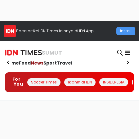
Baca artikel
IDN Times
lainnya di IDN App
Install
SUMUT
Home
Food
News
Sport
Travel
For
Soccer Times
Iklanin di IDN
INSIDENESIA
#
You