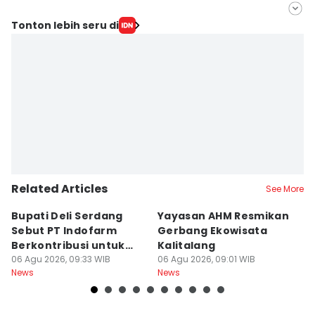
Editor
Tonton lebih seru di
Eko Agus Herianto
Editor
Arifin Al Alamudi
Related Articles
See More
Bupati Deli Serdang
Yayasan AHM Resmikan
P
Sebut PT Indofarm
Gerbang Ekowisata
I
Berkontribusi untuk
Kalitalang
P
Perekonomian
06 Agu 2026, 09:33 WIB
06 Agu 2026, 09:01 WIB
L
06
News
News
Ne