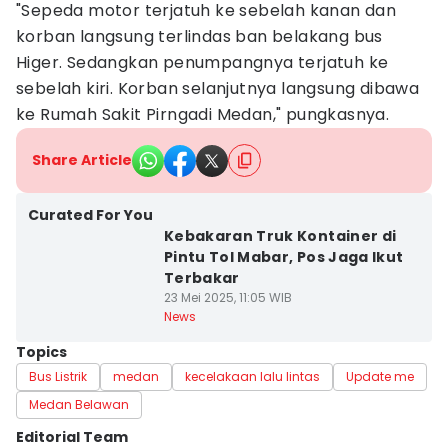
"Sepeda motor terjatuh ke sebelah kanan dan
korban langsung terlindas ban belakang bus
Higer. Sedangkan penumpangnya terjatuh ke
sebelah kiri. Korban selanjutnya langsung dibawa
ke Rumah Sakit Pirngadi Medan," pungkasnya.
Share Article
Curated For You
Kebakaran Truk Kontainer di
Pintu Tol Mabar, Pos Jaga Ikut
Terbakar
23 Mei 2025, 11:05 WIB
News
Topics
Bus Listrik
medan
kecelakaan lalu lintas
Update me
Medan Belawan
Editorial Team