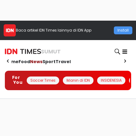
Baca artikel
IDN Times
lainnya di IDN App
Install
SUMUT
Home
Food
News
Sport
Travel
For
Soccer Times
Iklanin di IDN
INSIDENESIA
#
You