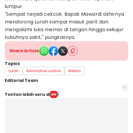
lumpur.
"Sempat terjadi cekcok. Bapak Mawardi akhirnya
mendorong Lurah sampai masuk parit dan
mengalami luka memar di tangan hingga sekujur
tubuhnya sakit," pungkasnya.
Share Article
Topics
Lurah
Restorative Justice
Medan
Editorial Team
Editor
Tonton lebih seru di
IDN Times Hyperlocal
Editor
Arifin Al Alamudi