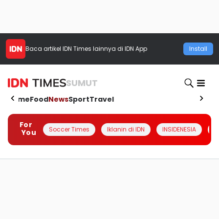
Baca artikel
IDN Times
lainnya di IDN App
Install
SUMUT
Home
Food
News
Sport
Travel
For
Soccer Times
Iklanin di IDN
INSIDENESIA
#
You