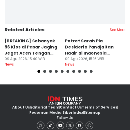
Related Articles
See More
[BREAKING] Sebanyak
Potret Sarah Pia
K
96 Kios di Pasar Jaging
Desideria Pandjaitan
P
Jeget Aceh Tengah
Hadir di Indonesia
P
Terbakar
09 Agu 2026, 15:40 WIB
Fashion Week 2026
09 Agu 2026, 15:16 WIB
09
News
News
Ne
About Us
Editorial Team
Contact Us
Terms of Services
Pedoman Media Siber
Index
Sitemap
Follow Us