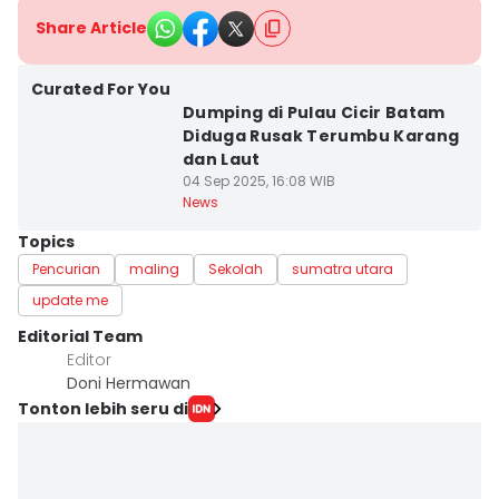
Share Article
Curated For You
Dumping di Pulau Cicir Batam
Diduga Rusak Terumbu Karang
dan Laut
04 Sep 2025, 16:08 WIB
News
Topics
Pencurian
maling
Sekolah
sumatra utara
update me
Editorial Team
Editor
Doni Hermawan
Tonton lebih seru di