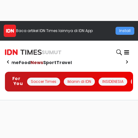
Baca artikel
IDN Times
lainnya di IDN App
Install
SUMUT
Home
Food
News
Sport
Travel
For
Soccer Times
Iklanin di IDN
INSIDENESIA
#
You