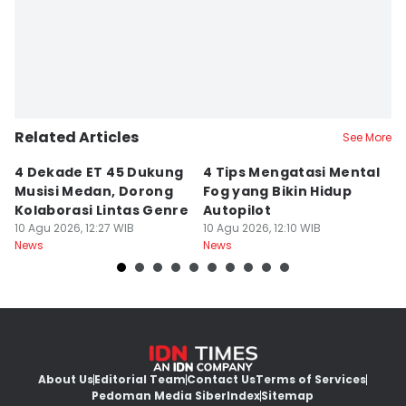
Related Articles
See More
4 Dekade ET 45 Dukung
4 Tips Mengatasi Mental
5 
Musisi Medan, Dorong
Fog yang Bikin Hidup
S
Kolaborasi Lintas Genre
Autopilot
M
10 Agu 2026, 12:27 WIB
10 Agu 2026, 12:10 WIB
J
10
News
News
Ne
About Us
Editorial Team
Contact Us
Terms of Services
Pedoman Media Siber
Index
Sitemap