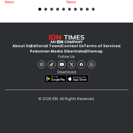
News
News
Ne
About Us
Editorial Team
Contact Us
Terms of Services
Pedoman Media Siber
Index
Sitemap
Follow Us
Download
© 2026 IDN. All Rights Reserved.