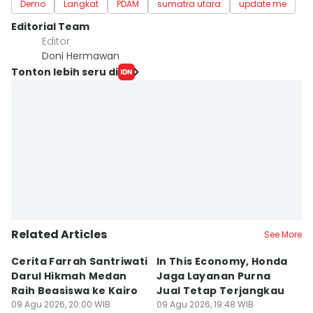
Demo
Langkat
PDAM
sumatra utara
update me
Editorial Team
Editor
Doni Hermawan
Tonton lebih seru di
Related Articles
See More
Cerita Farrah Santriwati
In This Economy, Honda
T
Darul Hikmah Medan
Jaga Layanan Purna
K
Raih Beasiswa ke Kairo
Jual Tetap Terjangkau
T
09 Agu 2026, 20:00 WIB
09 Agu 2026, 19:48 WIB
Pe
09