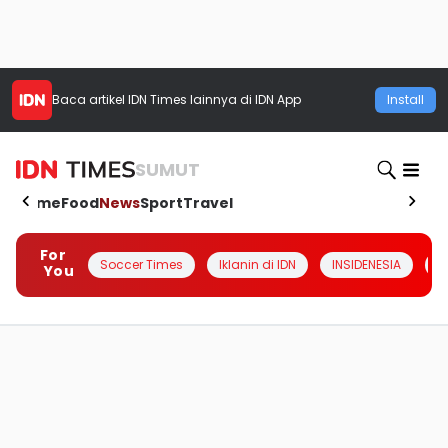
Baca artikel
IDN Times
lainnya di IDN App
Install
SUMUT
Home
Food
News
Sport
Travel
For
Soccer Times
Iklanin di IDN
INSIDENESIA
#
You