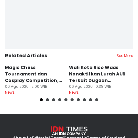
Related Articles
See More
Magic Chess
Wali Kota Rico Waas
B
Tournament dan
Nonaktifkan Lurah AUR
S
Cosplay Competition,
Terkait Dugaan
B
Catat Tanggalnya
06 Agu 2026, 12:00 WIB
Pungutan Liar
06 Agu 2026, 10:38 WIB
P
06
News
News
Ne
About Us
Editorial Team
Contact Us
Terms of Services