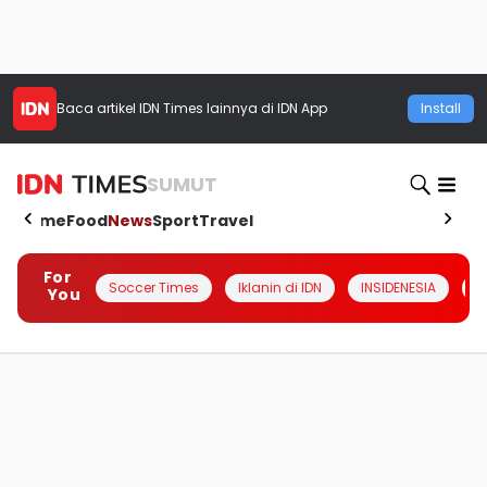
Baca artikel
IDN Times
lainnya di IDN App
Install
SUMUT
Home
Food
News
Sport
Travel
For
Soccer Times
Iklanin di IDN
INSIDENESIA
#
You