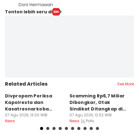
Doni Hermawan
Tonton lebih seru di
Related Articles
See More
Divpropam Periksa
Scamming Rp6,7 Miliar
R
Kapolresta dan
Dibongkar, Otak
P
Kasatresnarkoba
Sindikat Ditangkap di
u
Banda Aceh, Ada Apa?
07 Agu 2026, 13:00 WIB
Medan
07 Agu 2026, 12:52 WIB
J
06
Polls
News
News
Ne