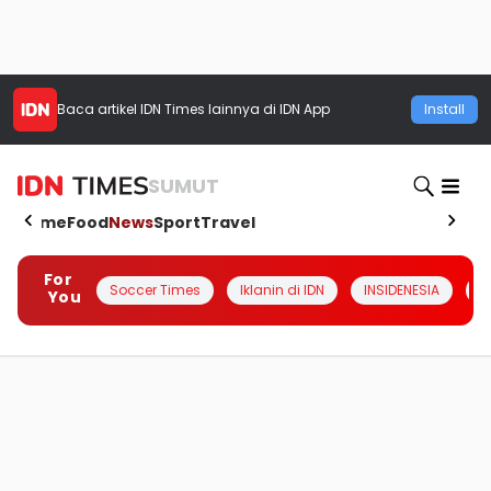
Baca artikel
IDN Times
lainnya di IDN App
Install
SUMUT
Home
Food
News
Sport
Travel
For
Soccer Times
Iklanin di IDN
INSIDENESIA
#
You