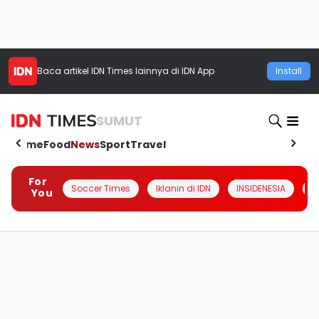
Baca artikel
IDN Times
lainnya di IDN App
Install
SUMUT
Home
Food
News
Sport
Travel
For
Soccer Times
Iklanin di IDN
INSIDENESIA
#
You