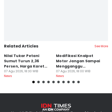
Related Articles
See More
Nilai Tukar Petani
Modifikasi Knalpot
U
Sumut Turun 2,36
Motor Jangan Sampai
K
Persen, Harga Karet
Mengganggu
L
Jadi Pemicu Utama
07 Agu 2026, 18:30 WIB
Pengendara Lain
07 Agu 2026, 18:00 WIB
07
News
News
Ne