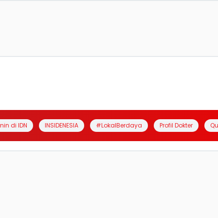
anin di IDN
INSIDENESIA
#LokalBerdaya
Profil Dokter
Qu