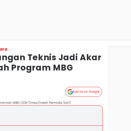
ara
ngan Teknis Jadi Akar
ah Program MBG
Add Us on Google
kmati MBG (IDN Times/Indah Permata Sari)