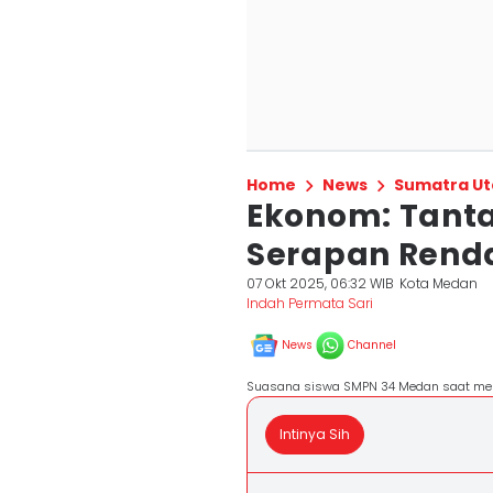
Home
News
Sumatra Ut
Ekonom: Tanta
Serapan Rend
07 Okt 2025, 06:32 WIB
Kota Medan
Indah Permata Sari
News
Channel
Suasana siswa SMPN 34 Medan saat meni
Intinya Sih