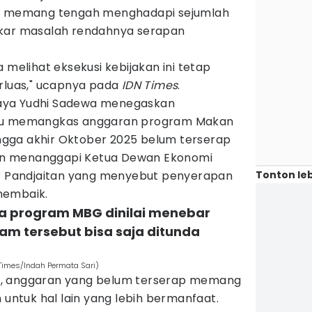
ni memang tengah menghadapi sejumlah
akar masalah rendahnya serapan
 melihat eksekusi kebijakan ini tetap
erluas," ucapnya pada
IDN Times
.
aya Yudhi Sadewa menegaskan
agu memangkas anggaran program Makan
hingga akhir Oktober 2025 belum terserap
ikan menanggapi Ketua Dewan Ekonomi
Tonton leb
ar Pandjaitan yang menyebut penyerapan
membaik.
a program MBG dinilai menebar
 tersebut bisa saja ditunda
imes/Indah Permata Sari)
n, anggaran yang belum terserap memang
 untuk hal lain yang lebih bermanfaat.