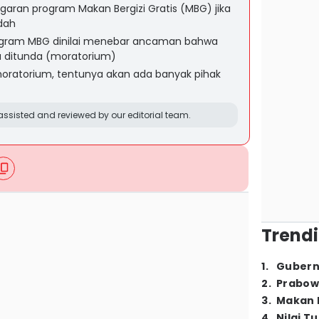
aran program Makan Bergizi Gratis (MBG) jika
dah
gram MBG dinilai menebar ancaman bahwa
a ditunda (moratorium)
moratorium, tentunya akan ada banyak pihak
ssisted and reviewed by our editorial team.
Trendi
1
.
Gubern
2
.
Prabow
3
.
Makan B
4
.
Nilai T