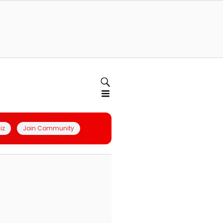
iz
Join Community