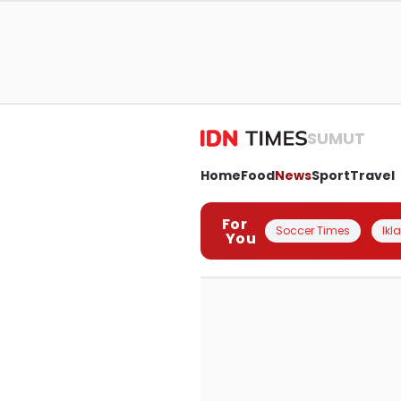
SUMUT
Home
Food
News
Sport
Travel
For
Soccer Times
Ikl
You