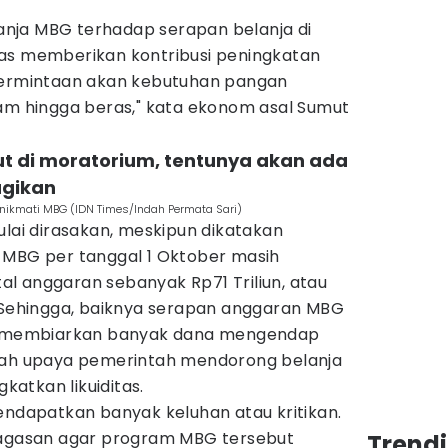
elanja MBG terhadap serapan belanja di
as memberikan kontribusi peningkatan
 permintaan akan kebutuhan pangan
yam hingga beras," kata ekonom asal Sumut
ut di moratorium, tentunya akan ada
ugikan
kmati MBG (IDN Times/Indah Permata Sari)
ulai dirasakan, meskipun dikatakan
 MBG per tanggal 1 Oktober masih
otal anggaran sebanyak Rp71 Triliun, atau
. Sehingga, baiknya serapan anggaran MBG
an membiarkan banyak dana mengendap
ngah upaya pemerintah mendorong belanja
atkan likuiditas.
endapatkan banyak keluhan atau kritikan.
gagasan agar program MBG tersebut
Trend