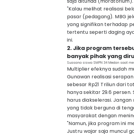
saja ditunda (moratorium).
"Kalau melihat realisasi b
pasar (pedagang). MBG jel
yang signifikan terhadap
tertentu seperti daging a
ini.
2. Jika program terseb
banyak pihak yang dir
Suasana siswa SMPN 34 Medan saat meni
Multiplier efeknya sudah m
Gunawan realisasi serapan
sebesar Rp21 Triliun dari t
hanya sekitar 29.6 persen
harus diakselerasi. Jang
yang tidak berguna di te
masyarakat dengan meningk
"Namun, jika program ini m
Justru wajar saja muncul 