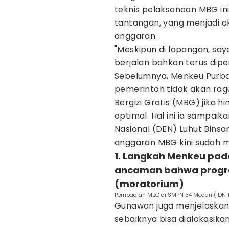
teknis pelaksanaan MBG i
tantangan, yang menjadi 
anggaran.
"Meskipun di lapangan, saya
berjalan bahkan terus dip
Sebelumnya, Menkeu Purb
pemerintah tidak akan r
Bergizi Gratis (MBG) jika 
optimal. Hal ini ia sampa
Nasional (DEN) Luhut Bins
anggaran MBG kini sudah 
1. Langkah Menkeu pad
ancaman bahwa program
(moratorium)
Pembagian MBG di SMPN 34 Medan (IDN T
Gunawan juga menjelaska
sebaiknya bisa dialokasikan