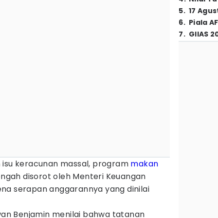
5
.
17 Agus
6
.
Piala A
7
.
GIIAS 2
n isu keracunan massal, program
makan
tengah disorot oleh Menteri Keuangan
na serapan anggarannya yang dinilai
n Benjamin menilai bahwa tatanan