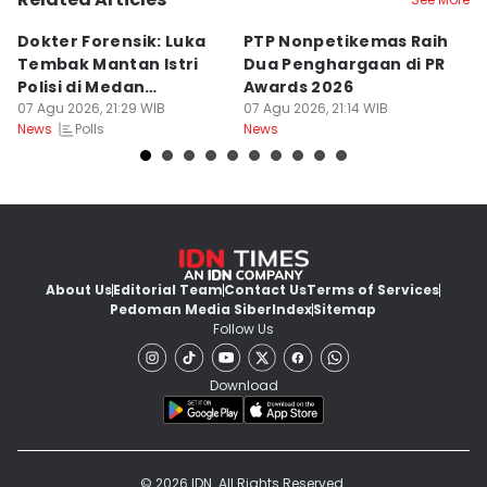
Dokter Forensik: Luka
PTP Nonpetikemas Raih
E
Tembak Mantan Istri
Dua Penghargaan di PR
M
Polisi di Medan
Awards 2026
Sa
Berkarakter Tempel
07 Agu 2026, 21:29 WIB
07 Agu 2026, 21:14 WIB
07
Polls
News
News
Ne
About Us
Editorial Team
Contact Us
Terms of Services
Pedoman Media Siber
Index
Sitemap
Follow Us
Download
© 2026 IDN. All Rights Reserved.