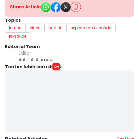
Share Article
Topics
lomba
video
hadiah
sepeda motor honda
PON 2024
Editorial Team
Editor
Arifin Al Alamudi
Tonton lebih seru di
Related Articles
See More