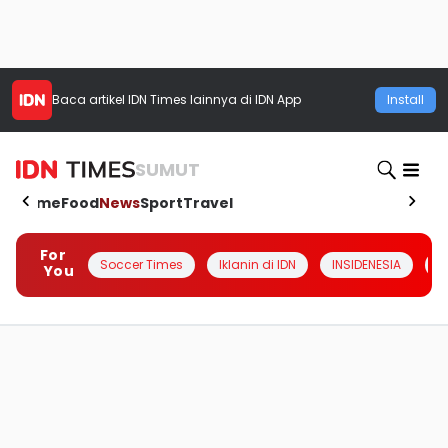
Baca artikel
IDN Times
lainnya di IDN App
Install
SUMUT
Home
Food
News
Sport
Travel
For
Soccer Times
Iklanin di IDN
INSIDENESIA
#
You