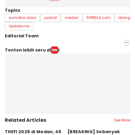
Topics
sumatra utara
jadwal
medan
POPBELA.com
lelang
Update me
Editorial Team
Editor
Tonton lebih seru di
Indah Permata Sari
Editor
Doni Hermawan
Related Articles
See More
THEFI 2026 di Medan, 46
[BREAKING] Sebanyak
P