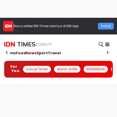
Baca artikel
IDN Times
lainnya di IDN App
Install
SUMUT
Home
Food
News
Sport
Travel
For
Soccer Times
Iklanin di IDN
INSIDENESIA
#
You