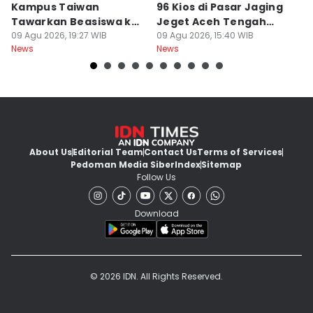
Kampus Taiwan
96 Kios di Pasar Jaging
D
Tawarkan Beasiswa ke
Jeget Aceh Tengah
Ha
Pelajar RI
09 Agu 2026, 19:27 WIB
Terbakar
09 Agu 2026, 15:40 WIB
F
09
News
News
Ne
About Us
Editorial Team
Contact Us
Terms of Services
Pedoman Media Siber
Index
Sitemap
Follow Us
Download
© 2026 IDN. All Rights Reserved.