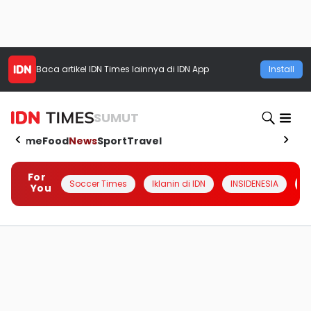
Baca artikel
IDN Times
lainnya di IDN App
Install
SUMUT
Home
Food
News
Sport
Travel
For
Soccer Times
Iklanin di IDN
INSIDENESIA
#
You