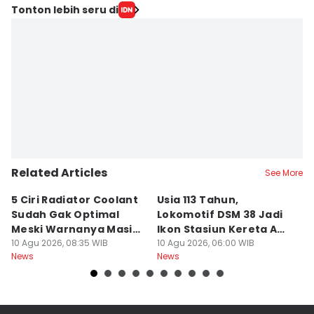
Tonton lebih seru di
Related Articles
See More
5 Ciri Radiator Coolant
Usia 113 Tahun,
M
Sudah Gak Optimal
Lokomotif DSM 38 Jadi
K
Meski Warnanya Masih
Ikon Stasiun Kereta Api
B
Jernih
10 Agu 2026, 08:35 WIB
Medan
10 Agu 2026, 06:00 WIB
Tu
10
News
News
Ne