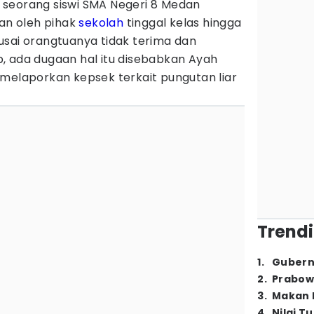
 seorang siswi SMA Negeri 8 Medan
kan oleh pihak
sekolah
tinggal kelas hingga
, usai orangtuanya tidak terima dan
, ada dugaan hal itu disebabkan Ayah
 melaporkan kepsek terkait pungutan liar
Trendi
1
.
Gubern
2
.
Prabow
3
.
Makan B
4
.
Nilai T