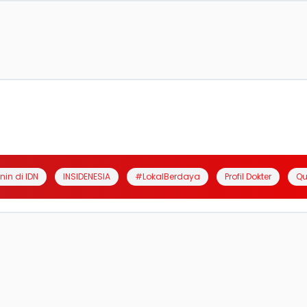
anin di IDN
INSIDENESIA
#LokalBerdaya
Profil Dokter
Qu