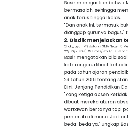
Basir menegaskan bahwa MS
bermasalah, sehingga mem
anak terus tinggal kelas.
"Dan anak ini, termasuk b
dianggap gurunya bagus," t
2. Disdik menjelaskan t
Choky, ayah MS datangi SMA Negeri 8 Med
22/06/2024 (IDN Times/Eko Agus Herian
Basir mengatakan bila soal
keterangan, dibuat kehadi
pada tahun ajaran pendid
23 tahun 2016 tentang stan
Dini, Jenjang Pendidikan D
"Yang ketiga absen ketida
dibuat mereka aturan absen
wartawan bertanya tapi pa
persen itu di mana. Jadi an
beda-beda ya," ungkap Basi