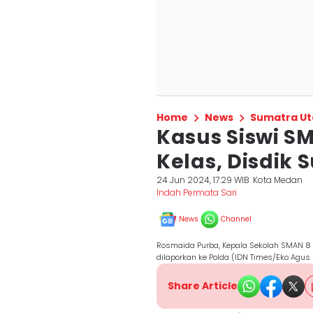
Home
News
Sumatra Ut
Kasus Siswi S
Kelas, Disdik 
24 Jun 2024, 17:29 WIB
Kota Medan
Indah Permata Sari
News
Channel
Rosmaida Purba, Kepala Sekolah SMAN 8 
dilaporkan ke Polda (IDN Times/Eko Agus 
Share Article