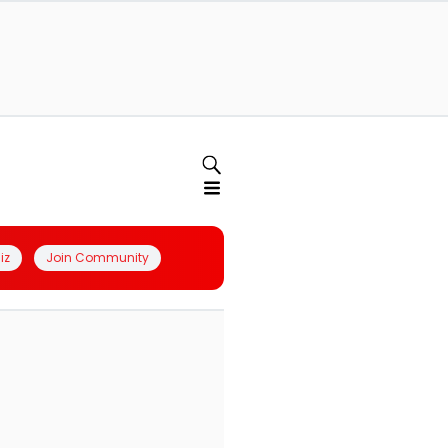
iz
Join Community