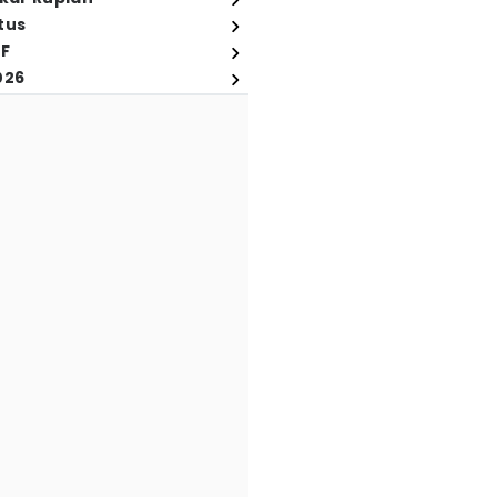
tus
FF
026