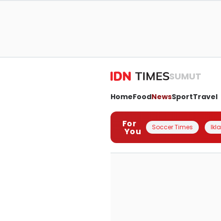
SUMUT
Home
Food
News
Sport
Travel
For
Soccer Times
Ikl
You