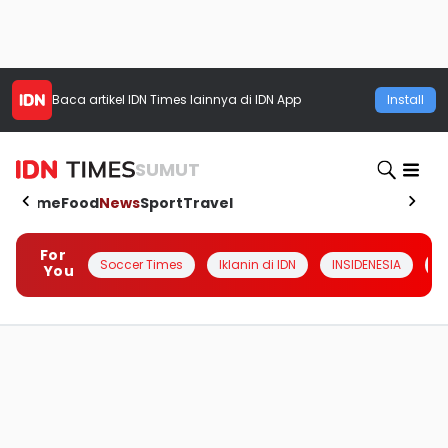
Baca artikel
IDN Times
lainnya di IDN App
Install
SUMUT
Home
Food
News
Sport
Travel
For
Soccer Times
Iklanin di IDN
INSIDENESIA
#
You