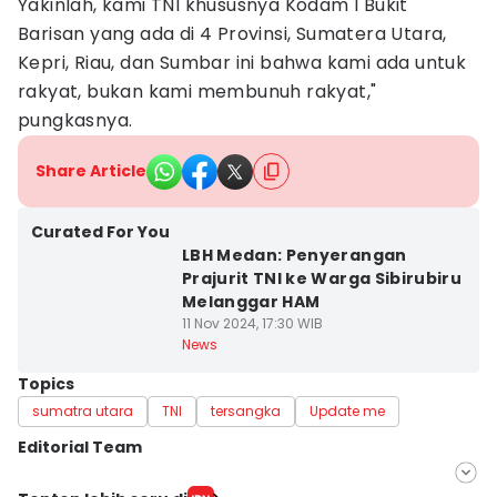
Yakinlah, kami TNI khususnya Kodam I Bukit
Barisan yang ada di 4 Provinsi, Sumatera Utara,
Kepri, Riau, dan Sumbar ini bahwa kami ada untuk
rakyat, bukan kami membunuh rakyat,"
pungkasnya.
Share Article
Curated For You
LBH Medan: Penyerangan
Prajurit TNI ke Warga Sibirubiru
Melanggar HAM
11 Nov 2024, 17:30 WIB
News
Topics
sumatra utara
TNI
tersangka
Update me
Editorial Team