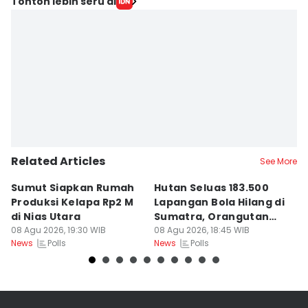
Editor
Tonton lebih seru di
Eko Agus Herianto
Editor
Doni Hermawan
Related Articles
See More
Sumut Siapkan Rumah
Hutan Seluas 183.500
5
Produksi Kelapa Rp2 M
Lapangan Bola Hilang di
S
di Nias Utara
Sumatra, Orangutan
P
08 Agu 2026, 19:30 WIB
Tertekan
08 Agu 2026, 18:45 WIB
08
Polls
Polls
News
News
Ne