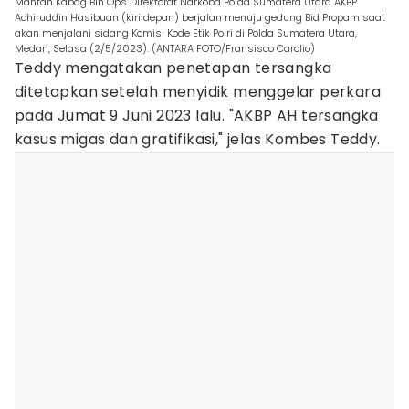
Mantan Kabag Bin Ops Direktorat Narkoba Polda Sumatera Utara AKBP
Achiruddin Hasibuan (kiri depan) berjalan menuju gedung Bid Propam saat
akan menjalani sidang Komisi Kode Etik Polri di Polda Sumatera Utara,
Medan, Selasa (2/5/2023). (ANTARA FOTO/Fransisco Carolio)
Teddy mengatakan penetapan tersangka
ditetapkan setelah menyidik menggelar perkara
pada Jumat 9 Juni 2023 lalu. "AKBP AH tersangka
kasus migas dan gratifikasi," jelas Kombes Teddy.