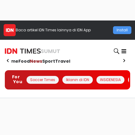
Baca artikel
IDN Times
lainnya di IDN App
Install
SUMUT
Home
Food
News
Sport
Travel
For
Soccer Times
Iklanin di IDN
INSIDENESIA
#
You