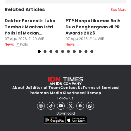
Related Articles
See More
Dokter Forensik: Luka
PTP Nonpetikemas Raih
E
Tembak Mantan Istri
Dua Penghargaan di PR
M
Polisi di Medan
Awards 2026
Sa
Berkarakter Tempel
07 Agu 2026, 21:29 WIB
07 Agu 2026, 21:14 WIB
07
Polls
News
News
Ne
About Us
Editorial Team
Contact Us
Terms of Services
Pedoman Media Siber
Index
Sitemap
Follow Us
Download