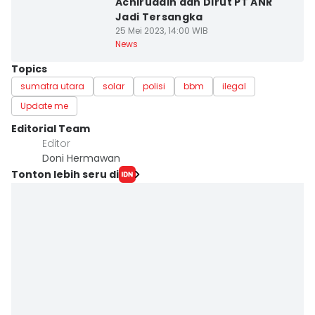
Achiruddin dan Dirut PT ANR
Jadi Tersangka
25 Mei 2023, 14:00 WIB
News
Topics
sumatra utara
solar
polisi
bbm
ilegal
Update me
Editorial Team
Editor
Doni Hermawan
Tonton lebih seru di