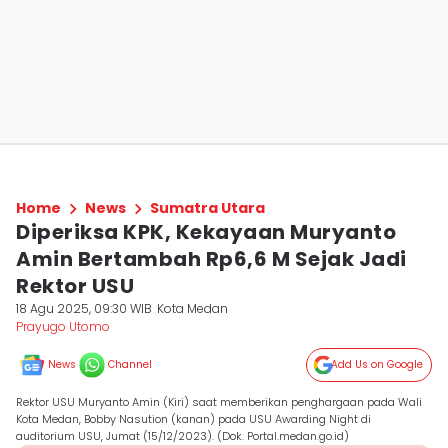
Home
News
Sumatra Utara
Diperiksa KPK, Kekayaan Muryanto
Amin Bertambah Rp6,6 M Sejak Jadi
Rektor USU
18 Agu 2025, 09:30 WIB
Kota Medan
Prayugo Utomo
News
Channel
Add Us on Google
Rektor USU Muryanto Amin (Kiri) saat memberikan penghargaan pada Wali
Kota Medan, Bobby Nasution (kanan) pada USU Awarding Night di
auditorium USU, Jumat (15/12/2023). (Dok. Portal.medan.go.id)