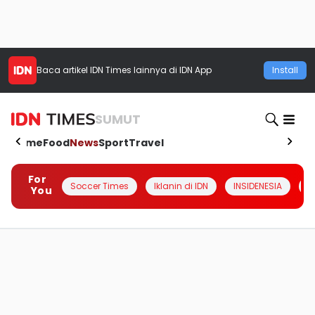
Baca artikel
IDN Times
lainnya di IDN App
Install
SUMUT
Home
Food
News
Sport
Travel
For
Soccer Times
Iklanin di IDN
INSIDENESIA
#
You