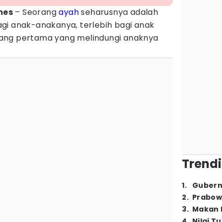
mes
– Seorang
ayah
seharusnya adalah
gi anak-anakanya, terlebih bagi anak
ang pertama yang melindungi anaknya
Trendi
1
.
Gubern
2
.
Prabow
3
.
Makan B
4
.
Nilai T