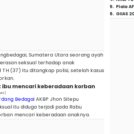
5
.
Piala A
6
.
GIIAS 2
ngbedagai, Sumatera Utara seorang ayah
erasan seksual terhadap anak
 TH (37) itu ditangkap polisi, setelah kasus
orkan.
at ibu mencari keberadaan korban
mes)
rdang Bedagai
AKBP Jhon Sitepu
sual itu diduga terjadi pada Rabu
 korban mencari keberadaan anaknya.