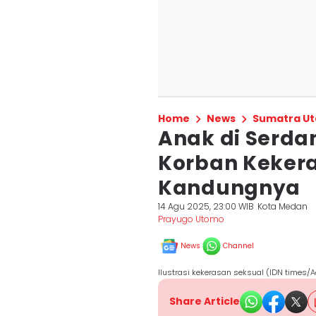
Home
News
Sumatra Ut
Anak di Serda
Korban Keker
Kandungnya
14 Agu 2025, 23:00 WIB
Kota Medan
Prayugo Utomo
News
Channel
Ilustrasi kekerasan seksual (IDN times/
Share Article