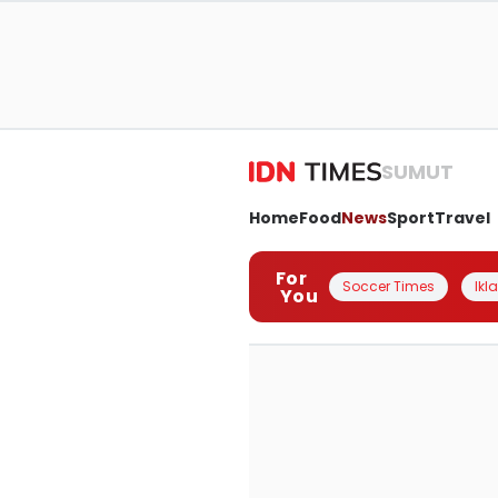
SUMUT
Home
Food
News
Sport
Travel
For
Soccer Times
Ikl
You