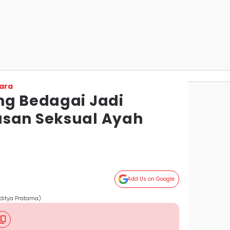
ara
ng Bedagai Jadi
asan Seksual Ayah
Add Us on Google
Aditya Pratama)