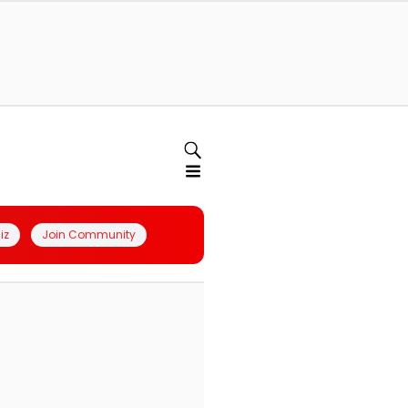
iz
Join Community