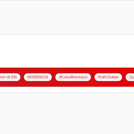
anin di IDN
INSIDENESIA
#LokalBerdaya
Profil Dokter
Qu