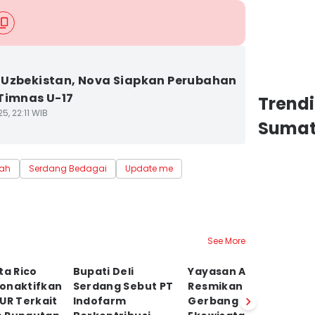
Uzbekistan, Nova Siapkan Perubahan
Timnas U-17
Trend
5, 22:11 WIB
Sumat
ah
Serdang Bedagai
Update me
See More
ta Rico
Bupati Deli
Yayasan AHM
P
onaktifkan
Serdang Sebut PT
Resmikan
Ka
UR Terkait
Indofarm
Gerbang
S