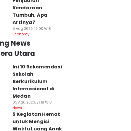
Penjualan
Kendaraan
Tumbuh, Apa
Artinya?
5 Aug 2026, 16:00 WIB
Economy
ing News
era Utara
Ini 10 Rekomendasi
Sekolah
Berkurikulum
Internasional di
Medan
05 Agu 2026, 21:18 WIB
News
erluas Layanan,
Sidang Lanjutan
Ekonomi Sumut
5 Kegiatan Hemat
nwil Imigrasi
Korupsi
Tumbuh 5,06
untuk Mengisi
umut Pinjam
Waterfront, Hakim
Persen di Triwul
Waktu Luang Anak