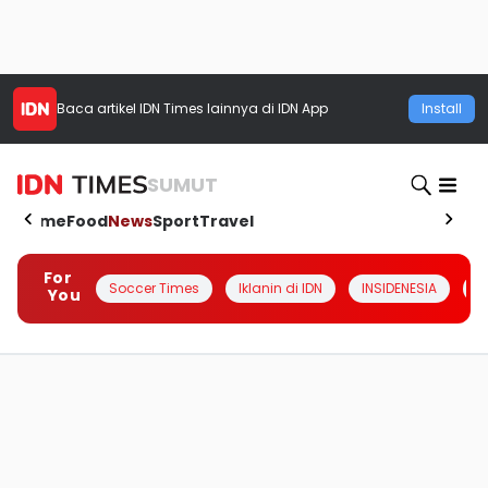
Baca artikel
IDN Times
lainnya di IDN App
Install
SUMUT
Home
Food
News
Sport
Travel
For
Soccer Times
Iklanin di IDN
INSIDENESIA
#
You