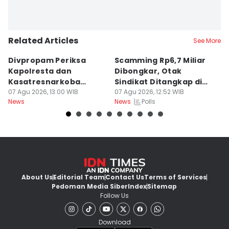
Related Articles
See More
Divpropam Periksa
Scamming Rp6,7 Miliar
R
Kapolresta dan
Dibongkar, Otak
P
Kasatresnarkoba
Sindikat Ditangkap di
u
Banda Aceh, Ada Apa?
07 Agu 2026, 13:00 WIB
Medan
07 Agu 2026, 12:52 WIB
J
06
Polls
News
News
Ne
About Us
Editorial Team
Contact Us
Terms of Services
Pedoman Media Siber
Index
Sitemap
Follow Us
Download