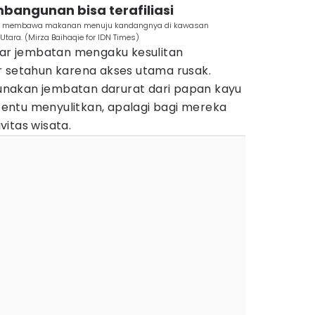
bangunan bisa terafiliasi
bil membawa makanan menuju kandangnya di kawasan
tara. (Mirza Baihaqie for IDN Times)
itar jembatan mengaku kesulitan
r setahun karena akses utama rusak.
nakan jembatan darurat dari papan kayu
 tentu menyulitkan, apalagi bagi mereka
itas wisata.