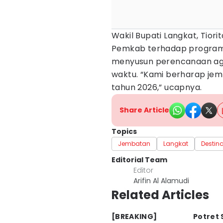
Wakil Bupati Langkat, Tior
Pemkab terhadap program 
menyusun perencanaan aga
waktu. “Kami berharap jem
tahun 2026,” ucapnya.
Share Article
Topics
Jembatan
Langkat
Destin
Editorial Team
Editor
Arifin Al Alamudi
Related Articles
[BREAKING]
Potret 