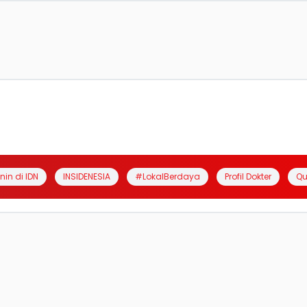
anin di IDN
INSIDENESIA
#LokalBerdaya
Profil Dokter
Qu