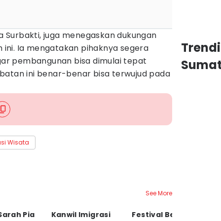
ita Surbakti, juga menegaskan dukungan
Trend
ini. Ia mengatakan pihaknya segera
r pembangunan bisa dimulai tepat
Sumat
batan ini benar-benar bisa terwujud pada
asi Wisata
See More
Sarah Pia
Kanwil Imigrasi
Festival Bedhayan
H