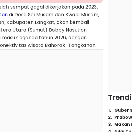
elah sempat gagal dikerjakan pada 2023,
tan
di Desa Sei Musam dan Kwala Musam,
, Kabupaten Langkat, akan kembali
atera Utara (Sumut) Bobby Nasution
ni masuk agenda tahun 2026, dengan
onektivitas wisata Bahorok–Tangkahan.
Trendi
1
.
Gubern
2
.
Prabow
3
.
Makan B
4
.
Nilai T