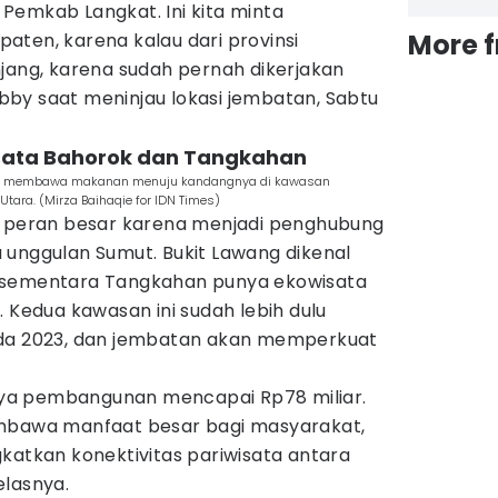
Pemkab Langkat. Ini kita minta
More 
aten, karena kalau dari provinsi
jang, karena sudah pernah dikerjakan
Bobby saat meninjau lokasi jembatan, Sabtu
sata Bahorok dan Tangkahan
bil membawa makanan menuju kandangnya di kawasan
tara. (Mirza Baihaqie for IDN Times)
a peran besar karena menjadi penghubung
 unggulan Sumut. Bukit Lawang dikenal
 sementara Tangkahan punya ekowisata
. Kedua kawasan ini sudah lebih dulu
ada 2023, dan jembatan akan memperkuat
ya pembangunan mencapai Rp78 miliar.
embawa manfaat besar bagi masyarakat,
katkan konektivitas pariwisata antara
elasnya.