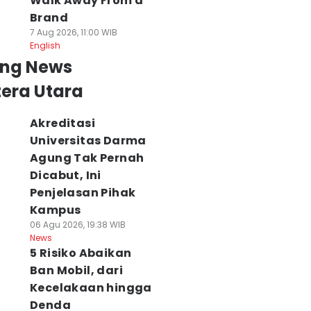
Walk Away From a
Brand
7 Aug 2026, 11:00 WIB
English
ing News
era Utara
Akreditasi
Universitas Darma
Agung Tak Pernah
Dicabut, Ini
Penjelasan Pihak
Kampus
06 Agu 2026, 19:38 WIB
News
5 Risiko Abaikan
Ban Mobil, dari
Kecelakaan hingga
onda x Fun With
Orangutan
Sumut Siapkan
Denda