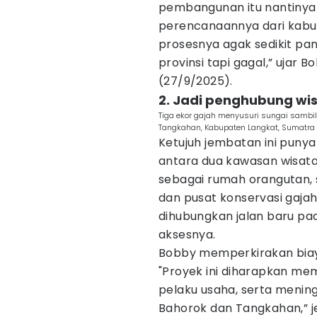
pembangunan itu nantinya 
perencanaannya dari kabup
prosesnya agak sedikit pan
provinsi tapi gagal,” ujar 
(27/9/2025).
2. Jadi penghubung wi
Tiga ekor gajah menyusuri sungai sam
Tangkahan, Kabupaten Langkat, Sumatra U
Ketujuh jembatan ini puny
antara dua kawasan wisata
sebagai rumah orangutan,
dan pusat konservasi gajah
dihubungkan jalan baru p
aksesnya.
Bobby memperkirakan bia
"Proyek ini diharapkan m
pelaku usaha, serta mening
Bahorok dan Tangkahan,” j