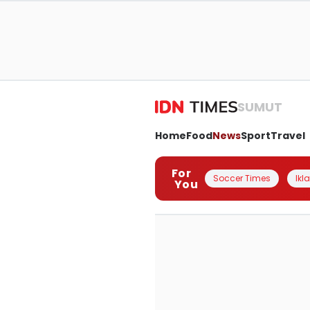
SUMUT
Home
Food
News
Sport
Travel
For
Soccer Times
Ikl
You