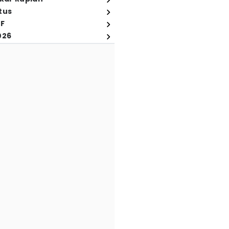
tus
FF
026