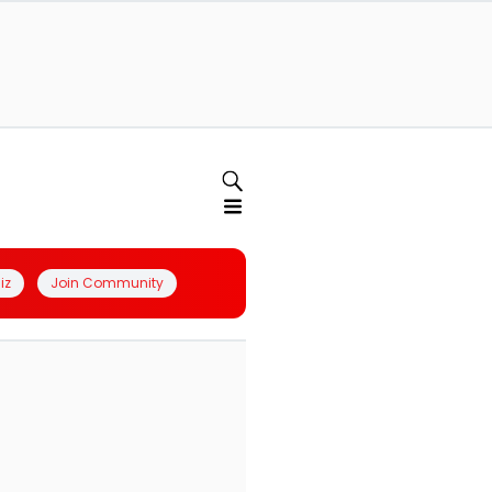
iz
Join Community