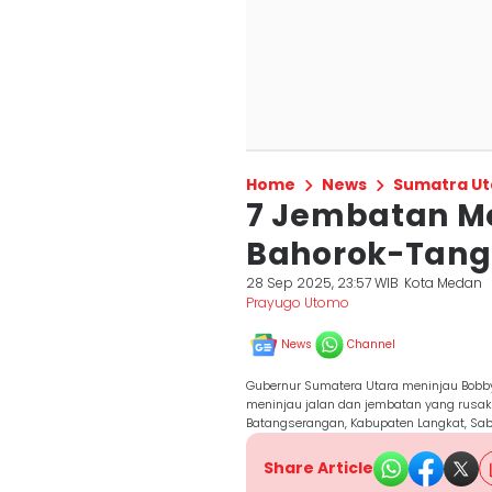
Home
News
Sumatra Ut
7 Jembatan M
Bahorok-Tang
28 Sep 2025, 23:57 WIB
Kota Medan
Prayugo Utomo
News
Channel
Gubernur Sumatera Utara meninjau Bobby 
meninjau jalan dan jembatan yang rus
Batangserangan, Kabupaten Langkat, Sab
Share Article