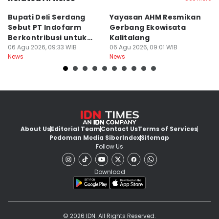
Bupati Deli Serdang
Yayasan AHM Resmikan
P
Sebut PT Indofarm
Gerbang Ekowisata
I
Berkontribusi untuk
Kalitalang
P
Perekonomian
06 Agu 2026, 09:33 WIB
06 Agu 2026, 09:01 WIB
L
06
News
News
Ne
About Us
Editorial Team
Contact Us
Terms of Services
Pedoman Media Siber
Index
Sitemap
Follow Us
Download
© 2026 IDN. All Rights Reserved.