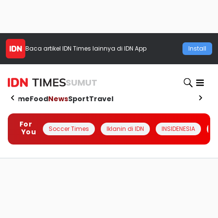
Baca artikel
IDN Times
lainnya di IDN App
Install
SUMUT
Home
Food
News
Sport
Travel
For
Soccer Times
Iklanin di IDN
INSIDENESIA
#
You