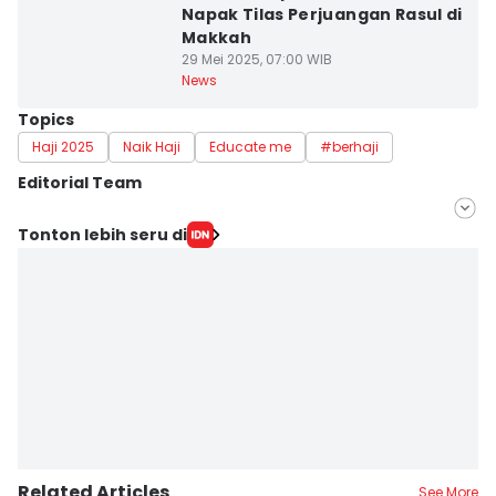
Napak Tilas Perjuangan Rasul di
Makkah
29 Mei 2025, 07:00 WIB
News
Topics
Haji 2025
Naik Haji
Educate me
#berhaji
Editorial Team
Editor
Tonton lebih seru di
Indah Permata Sari
Editor
Doni Hermawan
Related Articles
See More