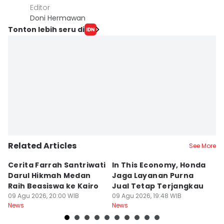
Editor
Doni Hermawan
Tonton lebih seru di
Related Articles
See More
Cerita Farrah Santriwati
In This Economy, Honda
T
Darul Hikmah Medan
Jaga Layanan Purna
K
Raih Beasiswa ke Kairo
Jual Tetap Terjangkau
T
09 Agu 2026, 20:00 WIB
09 Agu 2026, 19:48 WIB
Pe
09
News
News
Ne