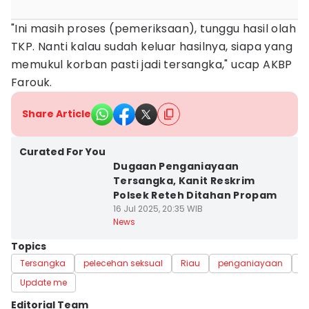
"Ini masih proses (pemeriksaan), tunggu hasil olah
TKP. Nanti kalau sudah keluar hasilnya, siapa yang
memukul korban pasti jadi tersangka," ucap AKBP
Farouk.
Share Article
Curated For You
Dugaan Penganiayaan
Tersangka, Kanit Reskrim
Polsek Reteh Ditahan Propam
16 Jul 2025, 20:35 WIB
News
Topics
Tersangka
pelecehan seksual
Riau
penganiayaan
K
Update me
Editorial Team