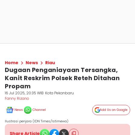
Home
News
Riau
Dugaan Penganiayaan Tersangka,
Kanit Reskrim Polsek Reteh Ditahan
Propam
16 Jul 2025, 20:35 WIB
Kota Pekanbaru
Fanny Rizano
News
Channel
Add Us on Google
Ilustrasi penjara (IDN Times/Istimewa)
Share Article