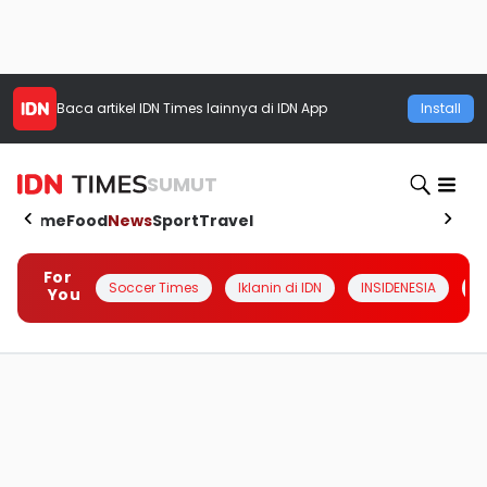
Baca artikel
IDN Times
lainnya di IDN App
Install
SUMUT
Home
Food
News
Sport
Travel
For
Soccer Times
Iklanin di IDN
INSIDENESIA
#
You