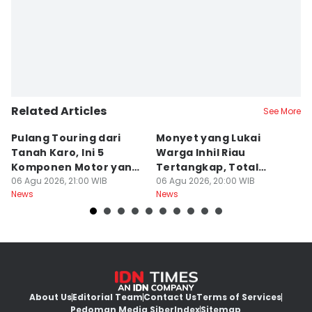
Muhammad Saifullah
Related Articles
See More
Pulang Touring dari
Monyet yang Lukai
A
Tanah Karo, Ini 5
Warga Inhil Riau
D
Komponen Motor yang
Tertangkap, Total
Pe
Wajib Dicek
06 Agu 2026, 21:00 WIB
Korban 19 Orang
06 Agu 2026, 20:00 WIB
P
06
News
News
Ne
K
About Us
Editorial Team
Contact Us
Terms of Services
Pedoman Media Siber
Index
Sitemap