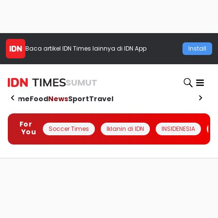
Baca artikel
IDN Times
lainnya di IDN App
Install
SUMUT
Home
Food
News
Sport
Travel
For
Soccer Times
Iklanin di IDN
INSIDENESIA
#
You