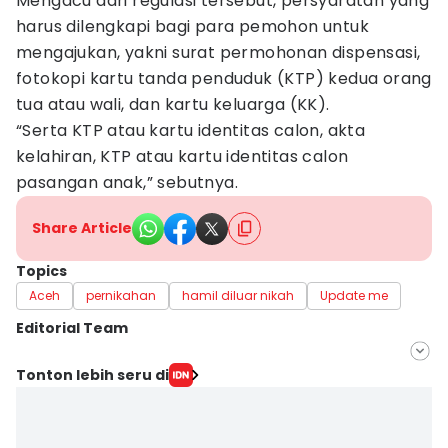
Mengacu dari regulasi tersebut, persyaratan yang
harus dilengkapi bagi para pemohon untuk
mengajukan, yakni surat permohonan dispensasi,
fotokopi kartu tanda penduduk (KTP) kedua orang
tua atau wali, dan kartu keluarga (KK).
“Serta KTP atau kartu identitas calon, akta
kelahiran, KTP atau kartu identitas calon
pasangan anak,” sebutnya.
Share Article
Topics
Aceh
pernikahan
hamil diluar nikah
Update me
Editorial Team
Editor
Tonton lebih seru di
Arifin Al Alamudi
Editor