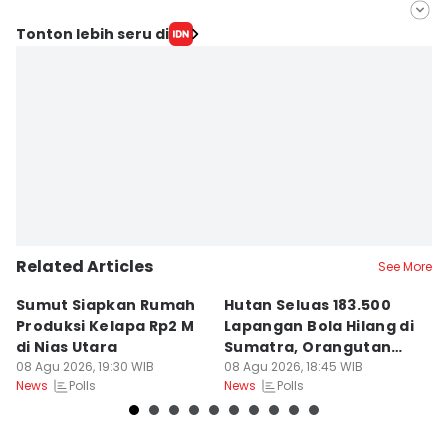
Editor
Tonton lebih seru di
Arifin Al Alamudi
Editor
Muhammad Saifullah
Related Articles
See More
Sumut Siapkan Rumah
Hutan Seluas 183.500
5
Produksi Kelapa Rp2 M
Lapangan Bola Hilang di
S
di Nias Utara
Sumatra, Orangutan
P
08 Agu 2026, 19:30 WIB
Tertekan
08 Agu 2026, 18:45 WIB
08
Polls
Polls
News
News
Ne