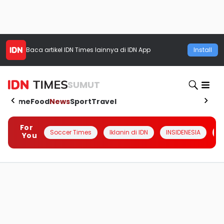
Baca artikel
IDN Times
lainnya di IDN App
Install
SUMUT
Home
Food
News
Sport
Travel
For
Soccer Times
Iklanin di IDN
INSIDENESIA
#
You