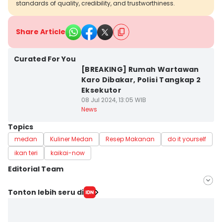
standards of quality, credibility, and trustworthiness.
Share Article
Curated For You
[BREAKING] Rumah Wartawan
Karo Dibakar, Polisi Tangkap 2
Eksekutor
08 Jul 2024, 13:05 WIB
News
Topics
medan
Kuliner Medan
Resep Makanan
do it yourself
ikan teri
kaikai-now
Editorial Team
Editor
Tonton lebih seru di
Mayang Ulfah Narimanda
Editor