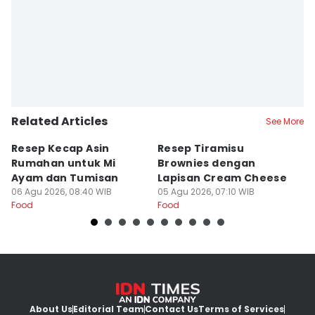
Arifin Al Alamudi
Related Articles
See More
Resep Kecap Asin
Resep Tiramisu
5
Rumahan untuk Mi
Brownies dengan
S
Ayam dan Tumisan
Lapisan Cream Cheese
P
06 Agu 2026, 08:40 WIB
05 Agu 2026, 07:10 WIB
04
Food
Food
Fo
About Us
Editorial Team
Contact Us
Terms of Services