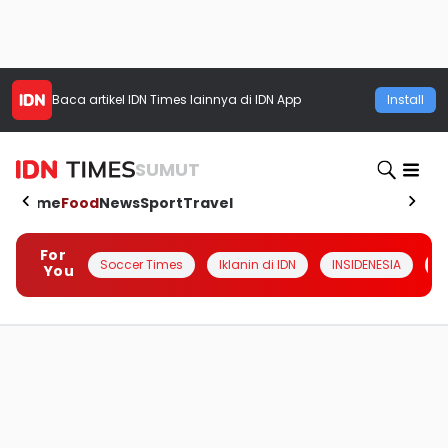
Baca artikel
IDN Times
lainnya di IDN App
Install
SUMUT
Home
Food
News
Sport
Travel
For
Soccer Times
Iklanin di IDN
INSIDENESIA
#
You