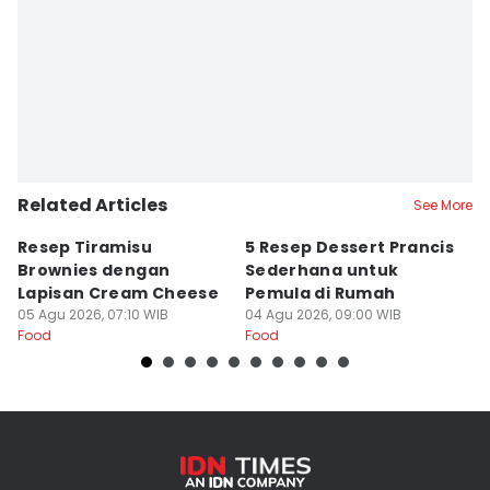
Related Articles
See More
Resep Tiramisu
5 Resep Dessert Prancis
R
Brownies dengan
Sederhana untuk
L
Lapisan Cream Cheese
Pemula di Rumah
T
05 Agu 2026, 07:10 WIB
04 Agu 2026, 09:00 WIB
03
Food
Food
Fo