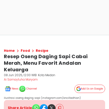
Home
Food
Recipe
Resep Oseng Daging Sapi Cabai
Merah, Menu Favorit Andalan
Keluarga
08 Jun 2025, 12:00 WIB
Kota Medan
Ai Samaytuha Maryam
News
Channel
Add Us on Google
ilustrasi oseng daging sapi (instagram.com/ancilladhian)
Share Article