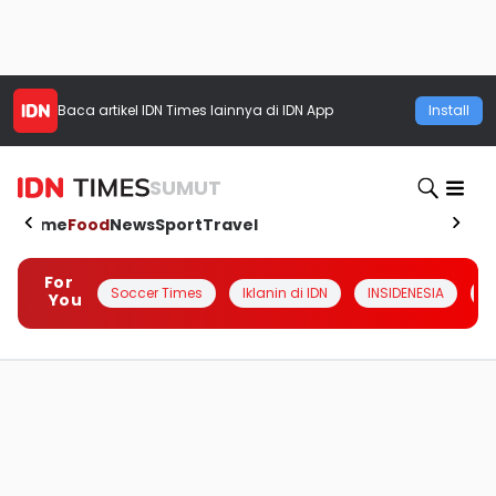
Baca artikel
IDN Times
lainnya di IDN App
Install
SUMUT
Home
Food
News
Sport
Travel
For
Soccer Times
Iklanin di IDN
INSIDENESIA
#
You