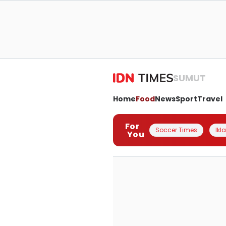
SUMUT
Home
Food
News
Sport
Travel
For
Soccer Times
Ikl
You