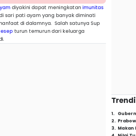
ayam
diyakini dapat meningkatan
imunitas
di sari pati ayam yang banyak diminati
nfaat di dalamnya. Salah satunya Sup
resep
turun temurun dari keluarga
di.
Trendi
1
.
Gubern
2
.
Prabow
3
.
Makan B
4
.
Nilai T