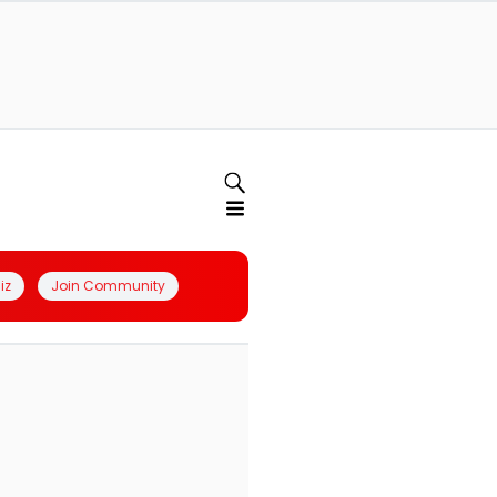
iz
Join Community