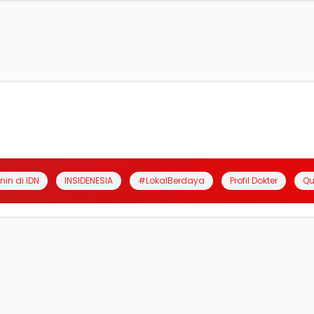
anin di IDN
INSIDENESIA
#LokalBerdaya
Profil Dokter
Qu