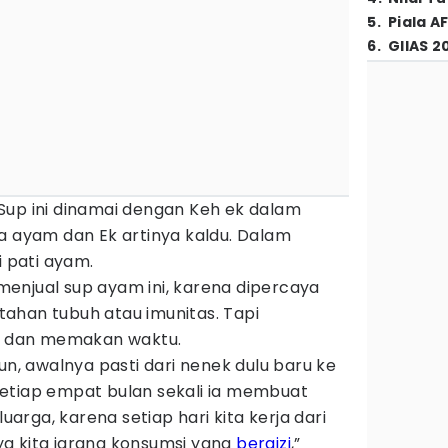
5
.
Piala A
6
.
GIIAS 2
Sup ini dinamai dengan Keh ek dalam
a ayam dan Ek artinya kaldu. Dalam
i pati ayam.
enjual sup ayam ini, karena dipercaya
ahan tubuh atau imunitas. Tapi
it dan memakan waktu.
un, awalnya pasti dari nenek dulu baru ke
etiap empat bulan sekali ia membuat
luarga, karena setiap hari kita kerja dari
a kita jarang konsumsi yang
bergizi
,”