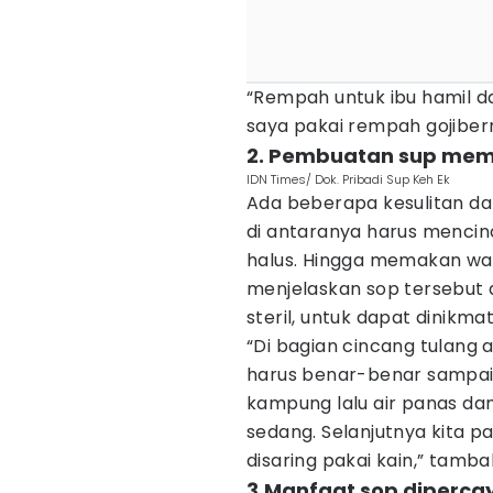
“Rempah untuk ibu hamil d
saya pakai rempah gojiberry
2. Pembuatan sup mem
IDN Times/ Dok. Pribadi Sup Keh Ek
Ada beberapa kesulitan da
di antaranya harus mencin
halus. Hingga memakan waktu
menjelaskan sop tersebut d
steril, untuk dapat dinikma
“Di bagian cincang tulang 
harus benar-benar sampai
kampung lalu air panas da
sedang. Selanjutnya kita pa
disaring pakai kain,” tamb
3.Manfaat sop diperc