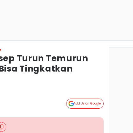
e
esep Turun Temurun
 Bisa Tingkatkan
Add Us on Google