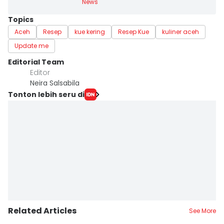
News
Topics
Aceh
Resep
kue kering
Resep Kue
kuliner aceh
Update me
Editorial Team
Editor
Neira Salsabila
Tonton lebih seru di
Related Articles
See More