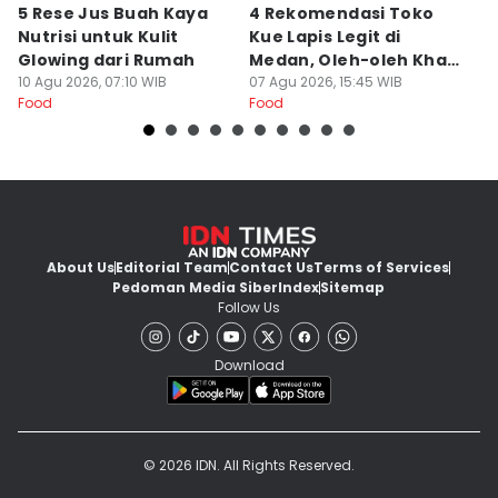
5 Rese Jus Buah Kaya
4 Rekomendasi Toko
R
Nutrisi untuk Kulit
Kue Lapis Legit di
R
Glowing dari Rumah
Medan, Oleh-oleh Khas
A
10 Agu 2026, 07:10 WIB
Sumut
07 Agu 2026, 15:45 WIB
06
Food
Food
Fo
About Us
Editorial Team
Contact Us
Terms of Services
Pedoman Media Siber
Index
Sitemap
Follow Us
Download
© 2026 IDN. All Rights Reserved.