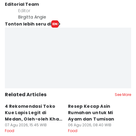
Editorial Team
Editor
Birgitta Angie
Tonton lebih seru di
Related Articles
See More
4 Rekomendasi Toko
Resep Kecap Asin
R
Kue Lapis Legit di
Rumahan untuk Mi
B
Medan, Oleh-oleh Khas
Ayam dan Tumisan
L
Sumut
07 Agu 2026, 15:45 WIB
06 Agu 2026, 08:40 WIB
05
Food
Food
Fo