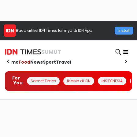
Baca artikel
IDN Times
lainnya di IDN App
Install
SUMUT
Home
Food
News
Sport
Travel
For
Soccer Times
Iklanin di IDN
INSIDENESIA
#
You