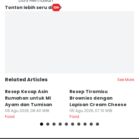
Doni Hermawan
Tonton lebih seru di
Related Articles
See More
Resep Kecap Asin
Resep Tiramisu
5
Rumahan untuk Mi
Brownies dengan
S
Ayam dan Tumisan
Lapisan Cream Cheese
P
06 Agu 2026, 08:40 WIB
05 Agu 2026, 07:10 WIB
04
Food
Food
Fo