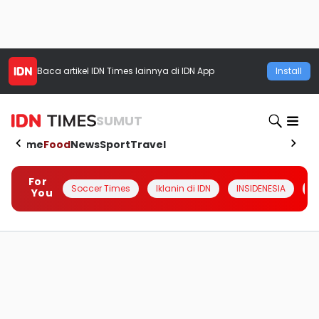
Baca artikel
IDN Times
lainnya di IDN App
Install
SUMUT
Home
Food
News
Sport
Travel
For
Soccer Times
Iklanin di IDN
INSIDENESIA
#
You