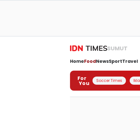
SUMUT
Home
Food
News
Sport
Travel
For
Soccer Times
Ikl
You