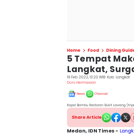
Home
Food
Dining Guid
5 Tempat Maka
Langkat, Surg
19 Feb 2022, 13:20 WIB
Kab. Langkat
Doni Hermawan
News
Channel
Kapal Bambu Restoran Bukit Lawang (trip
Share Article
Medan, IDN Times -
Langk