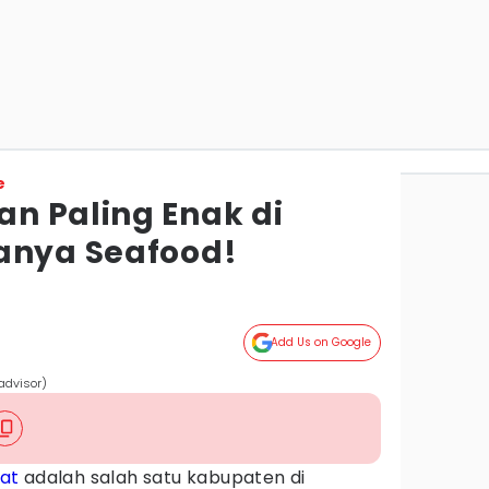
e
n Paling Enak di
anya Seafood!
Add Us on Google
advisor)
at
adalah salah satu kabupaten di