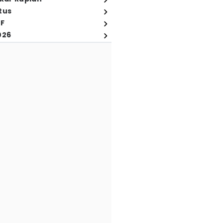
tus
FF
026