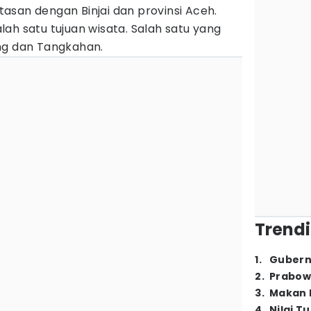
asan dengan Binjai dan provinsi Aceh.
ah satu tujuan wisata. Salah satu yang
ng dan Tangkahan.
Trendi
1
.
Gubern
2
.
Prabow
3
.
Makan B
4
.
Nilai T