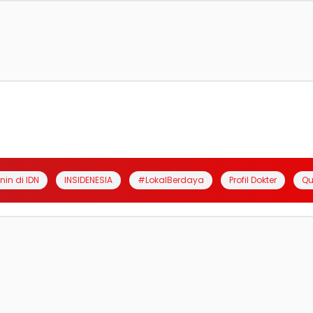
anin di IDN
INSIDENESIA
#LokalBerdaya
Profil Dokter
Qu