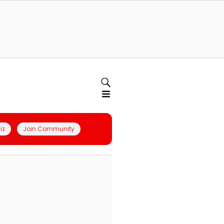
iz
Join Community