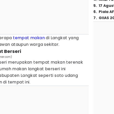
5
.
17 Agus
6
.
Piala A
7
.
GIIAS 2
berapa
tempat makan
di Langkat yang
tawan ataupun warga sekitar.
t Berseri
ner.com)
seri merupakan tempat makan terenak
umah makan langkat berseri ini
bupaten Langkat seperti soto udang
di tempat ini.