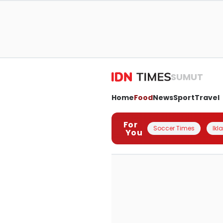
SUMUT
Home
Food
News
Sport
Travel
For
Soccer Times
Ikl
You