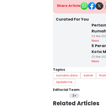
Share Article
Curated For You
Pertam
Rumah 
02 Mei 202
News
5 Pera
Kota M
02 Mei 202
News
Topics
sumatra utara
kuliner
thai
Update me
Editorial Team
3+
Editor
Related Articles