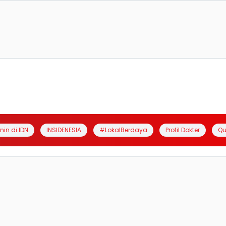
anin di IDN
INSIDENESIA
#LokalBerdaya
Profil Dokter
Qu