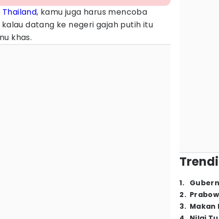
a
Thailand
, kamu juga harus mencoba
kalau datang ke negeri gajah putih itu
nu khas.
Trendi
1
.
Gubern
2
.
Prabow
3
.
Makan B
4
.
Nilai T