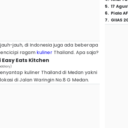
5
.
17 Agus
6
.
Piala A
7
.
GIIAS 2
jauh-jauh, di Indonesia juga ada beberapa
mencicipi ragam
kuliner
Thailand. Apa saja?
i Easy Eats Kitchen
ddiary)
enyantap kuliner Thailand di Medan yakni
lokasi di Jalan Waringin No.8 G Medan.