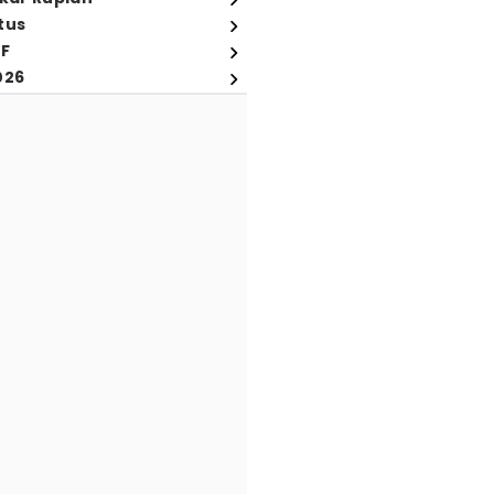
tus
FF
026