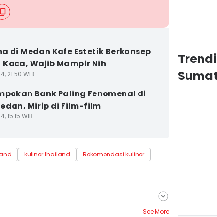
a di Medan Kafe Estetik Berkonsep
Trend
Kaca, Wajib Mampir Nih
Sumat
4, 21:50 WIB
mpokan Bank Paling Fenomenal di
edan, Mirip di Film-film
4, 15:15 WIB
land
kuliner thailand
Rekomendasi kuliner
See More