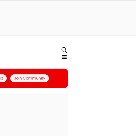
iz
Join Community