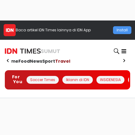
Baca artikel
IDN Times
lainnya di IDN App
Install
SUMUT
Home
Food
News
Sport
Travel
For
Soccer Times
Iklanin di IDN
INSIDENESIA
#
You