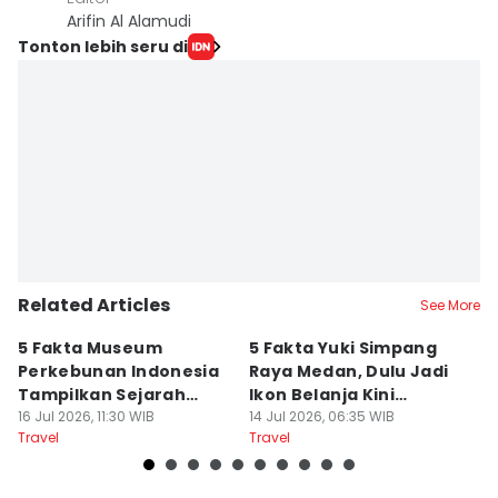
Arifin Al Alamudi
Tonton lebih seru di
Related Articles
See More
5 Fakta Museum
5 Fakta Yuki Simpang
5 
Perkebunan Indonesia
Raya Medan, Dulu Jadi
u
Tampilkan Sejarah
Ikon Belanja Kini
P
Tanah Deli
16 Jul 2026, 11:30 WIB
Ditinggalkan
14 Jul 2026, 06:35 WIB
09
Travel
Travel
Tr