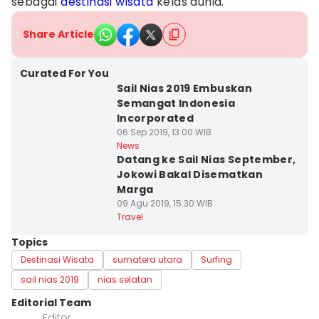
sebagai
destinasi wisata
kelas dunia.
Share Article
Curated For You
Sail Nias 2019 Embuskan
Semangat Indonesia
Incorporated
06 Sep 2019, 13:00 WIB
News
Datang ke Sail Nias September,
Jokowi Bakal Disematkan
Marga
09 Agu 2019, 15:30 WIB
Travel
Topics
Destinasi Wisata
sumatera utara
Surfing
sail nias 2019
nias selatan
Editorial Team
Editor