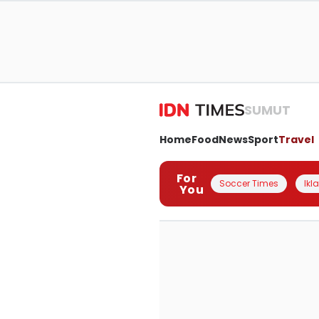
SUMUT
Home
Food
News
Sport
Travel
For
Soccer Times
Ikl
You