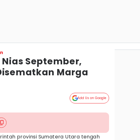
on
l Nias September,
 Disematkan Marga
Add Us on Google
intah provinsi Sumatera Utara tengah