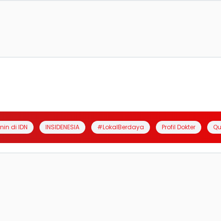
anin di IDN
INSIDENESIA
#LokalBerdaya
Profil Dokter
Qu