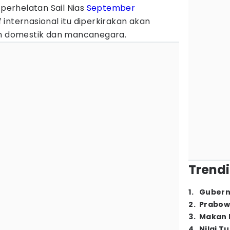
erhelatan Sail Nias
September
internasional itu diperkirakan akan
an domestik dan mancanegara.
Trendi
1
.
Gubern
2
.
Prabow
3
.
Makan B
4
.
Nilai T