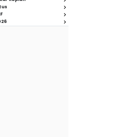
tus
FF
026