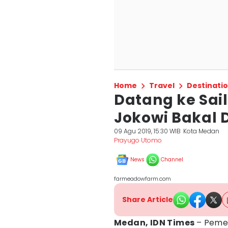
Home
Travel
Destinati
Datang ke Sai
Jokowi Bakal
09 Agu 2019, 15:30 WIB
Kota Medan
Prayugo Utomo
News
Channel
farmeadowfarm.com
Share Article
Medan, IDN Times
– Pemer