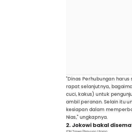
"Dinas Perhubungan harus
rapat selanjutnya, bagaim
cuci, kakus) untuk pengunj
ambil peranan. Selain itu
kesiapan dalam memperbai
Nias," ungkapnya.
2. Jokowi bakal disem
IDN Times/Prayugo Utomo