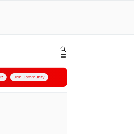
iz
Join Community