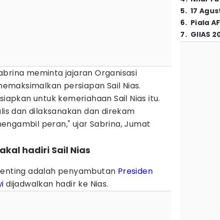
5
.
17 Agus
6
.
Piala A
7
.
GIIAS 2
abrina meminta jajaran Organisasi
emaksimalkan persiapan Sail Nias.
siapkan untuk kemeriahaan Sail Nias itu.
ulis dan dilaksanakan dan direkam
engambil peran," ujar Sabrina, Jumat
kal hadiri Sail Nias
 penting adalah penyambutan
Presiden
i
dijadwalkan hadir ke Nias.