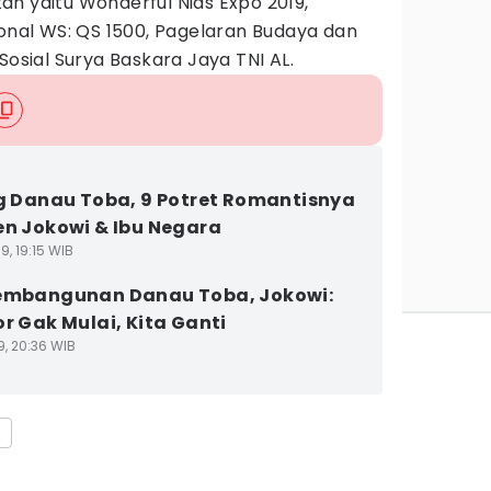
n yaitu Wonderful Nias Expo 2019,
ional WS: QS 1500, Pagelaran Budaya dan
Sosial Surya Baskara Jaya TNI AL.
ng Danau Toba, 9 Potret Romantisnya
en Jokowi & Ibu Negara
9, 19:15 WIB
embangunan Danau Toba, Jokowi:
or Gak Mulai, Kita Ganti
9, 20:36 WIB