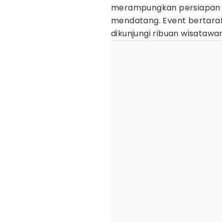
merampungkan persiapan p
mendatang. Event bertaraf 
dikunjungi ribuan wisataw