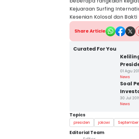
beberapa rangkaian kegiata
Kejuaraan Surfing Internat
Kesenian Kolosal dan Bakti 
Share Article
Curated For You
Kelili
Presid
01 Agu 201
News
Soal P
Invest
30 Jul 201
News
Topics
presiden
jokowi
September
Editorial Team