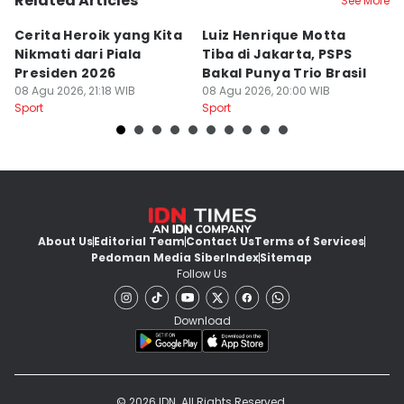
Related Articles
See More
Cerita Heroik yang Kita
Luiz Henrique Motta
L
Nikmati dari Piala
Tiba di Jakarta, PSPS
P
Presiden 2026
Bakal Punya Trio Brasil
L
08 Agu 2026, 21:18 WIB
08 Agu 2026, 20:00 WIB
02
Sport
Sport
Sp
About Us
Editorial Team
Contact Us
Terms of Services
Pedoman Media Siber
Index
Sitemap
Follow Us
Download
© 2026 IDN. All Rights Reserved.