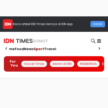
Baca artikel
IDN Times
lainnya di IDN App
Install
SUMUT
Home
Food
News
Sport
Travel
For
Soccer Times
Iklanin di IDN
INSIDENESIA
#
You