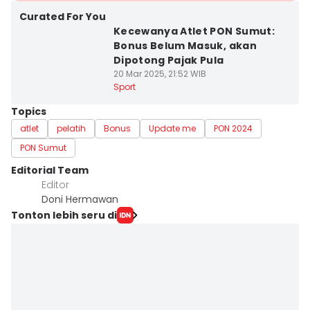
Curated For You
Kecewanya Atlet PON Sumut:
Bonus Belum Masuk, akan
Dipotong Pajak Pula
20 Mar 2025, 21:52 WIB
Sport
Topics
atlet
pelatih
Bonus
Update me
PON 2024
PON Sumut
Editorial Team
Editor
Doni Hermawan
Tonton lebih seru di