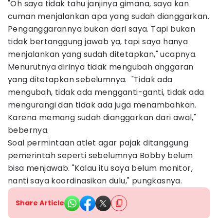
"Oh saya tidak tahu janjinya gimana, saya kan
cuman menjalankan apa yang sudah dianggarkan.
Penganggarannya bukan dari saya. Tapi bukan
tidak bertanggung jawab ya, tapi saya hanya
menjalankan yang sudah ditetapkan," ucapnya.
Menurutnya dirinya tidak mengubah anggaran
yang ditetapkan sebelumnya. "Tidak ada
mengubah, tidak ada mengganti-ganti, tidak ada
mengurangi dan tidak ada juga menambahkan.
Karena memang sudah dianggarkan dari awal,"
bebernya.
Soal permintaan atlet agar pajak ditanggung
pemerintah seperti sebelumnya Bobby belum
bisa menjawab. "Kalau itu saya belum monitor,
nanti saya koordinasikan dulu," pungkasnya.
Share Article