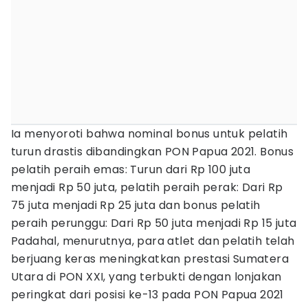
Ia menyoroti bahwa nominal bonus untuk pelatih
turun drastis dibandingkan PON Papua 2021. Bonus
pelatih peraih emas: Turun dari Rp 100 juta
menjadi Rp 50 juta, pelatih peraih perak: Dari Rp
75 juta menjadi Rp 25 juta dan bonus pelatih
peraih perunggu: Dari Rp 50 juta menjadi Rp 15 juta
Padahal, menurutnya, para atlet dan pelatih telah
berjuang keras meningkatkan prestasi Sumatera
Utara di PON XXI, yang terbukti dengan lonjakan
peringkat dari posisi ke-13 pada PON Papua 2021