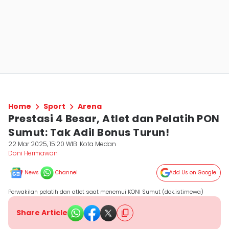
Home
Sport
Arena
Prestasi 4 Besar, Atlet dan Pelatih PON
Sumut: Tak Adil Bonus Turun!
22 Mar 2025, 15:20 WIB
Kota Medan
Doni Hermawan
News
Channel
Add Us on Google
Perwakilan pelatih dan atlet saat menemui KONI Sumut (dok.istimewa)
Share Article