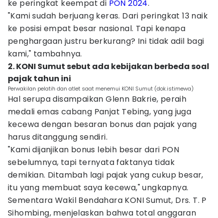
ke peringkat keempat di
PON 2024
.
"Kami sudah berjuang keras. Dari peringkat 13 naik
ke posisi empat besar nasional. Tapi kenapa
penghargaan justru berkurang? Ini tidak adil bagi
kami," tambahnya.
2. KONI Sumut sebut ada kebijakan berbeda soal
pajak tahun ini
Perwakilan pelatih dan atlet saat menemui KONI Sumut (dok.istimewa)
Hal serupa disampaikan Glenn Bakrie, peraih
medali emas cabang Panjat Tebing, yang juga
kecewa dengan besaran bonus dan pajak yang
harus ditanggung sendiri.
"Kami dijanjikan bonus lebih besar dari PON
sebelumnya, tapi ternyata faktanya tidak
demikian. Ditambah lagi pajak yang cukup besar,
itu yang membuat saya kecewa," ungkapnya.
Sementara Wakil Bendahara KONI Sumut, Drs. T. P
Sihombing, menjelaskan bahwa total anggaran