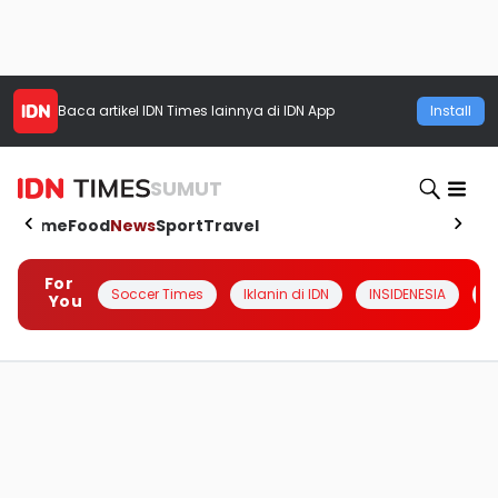
Baca artikel
IDN Times
lainnya di IDN App
Install
SUMUT
Home
Food
News
Sport
Travel
For
Soccer Times
Iklanin di IDN
INSIDENESIA
#
You