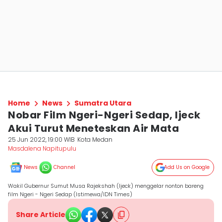
Home
News
Sumatra Utara
Nobar Film Ngeri-Ngeri Sedap, Ijeck
Akui Turut Meneteskan Air Mata
25 Jun 2022, 19:00 WIB
Kota Medan
Masdalena Napitupulu
News
Channel
Add Us on Google
Wakil Gubernur Sumut Musa Rajekshah (Ijeck) menggelar nonton bareng
film Ngeri - Ngeri Sedap (Istimewa/IDN Times)
Share Article