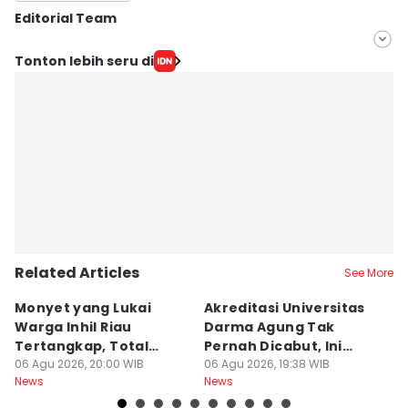
Editorial Team
Editor
Tonton lebih seru di
Masdalena Napitupulu
Editor
Doni Hermawan
Related Articles
See More
Monyet yang Lukai
Akreditasi Universitas
N
Warga Inhil Riau
Darma Agung Tak
16
Tertangkap, Total
Pernah Dicabut, Ini
B
Korban 19 Orang
06 Agu 2026, 20:00 WIB
Penjelasan Pihak
06 Agu 2026, 19:38 WIB
06
News
News
Ne
Kampus