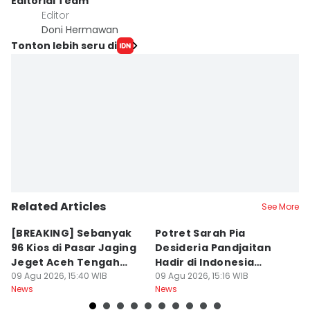
Editorial Team
Editor
Doni Hermawan
Tonton lebih seru di
Related Articles
See More
[BREAKING] Sebanyak
Potret Sarah Pia
K
96 Kios di Pasar Jaging
Desideria Pandjaitan
P
Jeget Aceh Tengah
Hadir di Indonesia
P
Terbakar
09 Agu 2026, 15:40 WIB
Fashion Week 2026
09 Agu 2026, 15:16 WIB
09
News
News
Ne