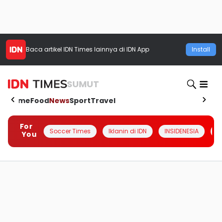
Baca artikel
IDN Times
lainnya di IDN App
Install
SUMUT
Home
Food
News
Sport
Travel
For
Soccer Times
Iklanin di IDN
INSIDENESIA
#
You