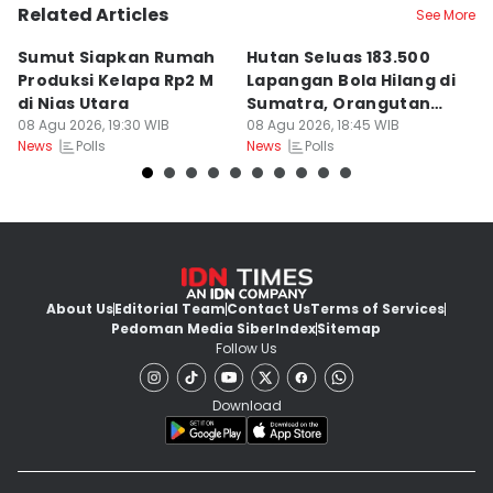
Related Articles
See More
Sumut Siapkan Rumah
Hutan Seluas 183.500
5
Produksi Kelapa Rp2 M
Lapangan Bola Hilang di
S
di Nias Utara
Sumatra, Orangutan
P
08 Agu 2026, 19:30 WIB
Tertekan
08 Agu 2026, 18:45 WIB
08
Polls
Polls
News
News
Ne
About Us
Editorial Team
Contact Us
Terms of Services
Pedoman Media Siber
Index
Sitemap
Follow Us
Download