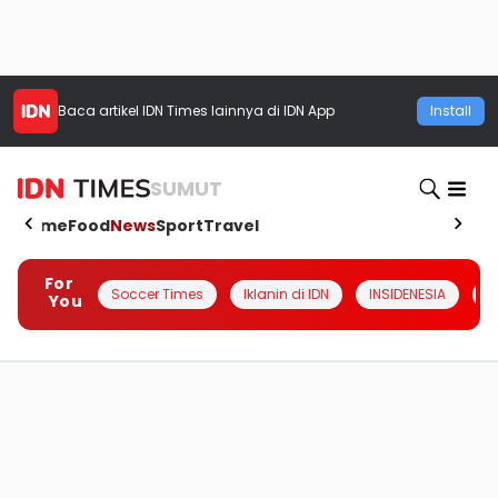
Baca artikel
IDN Times
lainnya di IDN App
Install
SUMUT
Home
Food
News
Sport
Travel
For
Soccer Times
Iklanin di IDN
INSIDENESIA
#
You