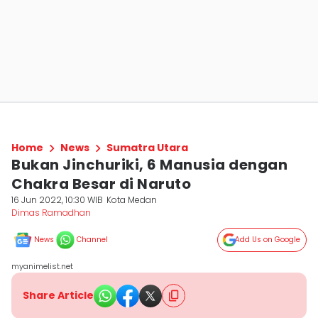
Home
News
Sumatra Utara
Bukan Jinchuriki, 6 Manusia dengan
Chakra Besar di Naruto
16 Jun 2022, 10:30 WIB
Kota Medan
Dimas Ramadhan
News
Channel
Add Us on Google
myanimelist.net
Share Article