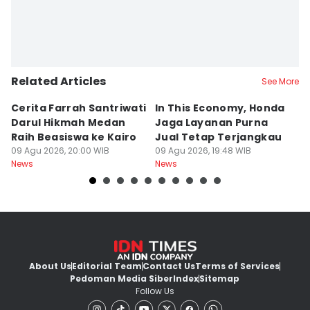
Related Articles
See More
Cerita Farrah Santriwati
In This Economy, Honda
T
Darul Hikmah Medan
Jaga Layanan Purna
K
Raih Beasiswa ke Kairo
Jual Tetap Terjangkau
T
09 Agu 2026, 20:00 WIB
09 Agu 2026, 19:48 WIB
Pe
09
News
News
Ne
About Us
Editorial Team
Contact Us
Terms of Services
Pedoman Media Siber
Index
Sitemap
Follow Us