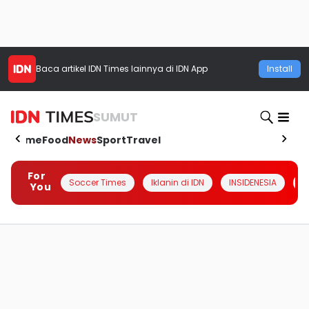
Baca artikel
IDN Times
lainnya di IDN App
Install
SUMUT
Home
Food
News
Sport
Travel
For
Soccer Times
Iklanin di IDN
INSIDENESIA
#
You