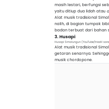
masih lestari, berfungsi 
yaitu ditiup dua lidah atau
d
Alat musik tradisional Sima
nalih, di bagian tumpak bib
badan terbuat dari bahan s
3. Husapi
Husapi Simalungun (YouTube/triadil sar
Alat musik tradisional Sim
getaran senarnya. Sehingga 
musik chordopone.