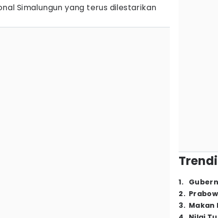
onal Simalungun yang terus dilestarikan
Trendi
1
.
Gubern
2
.
Prabow
3
.
Makan B
4
.
Nilai T