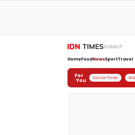
SUMUT
Home
Food
News
Sport
Travel
For
Soccer Times
Ikl
You