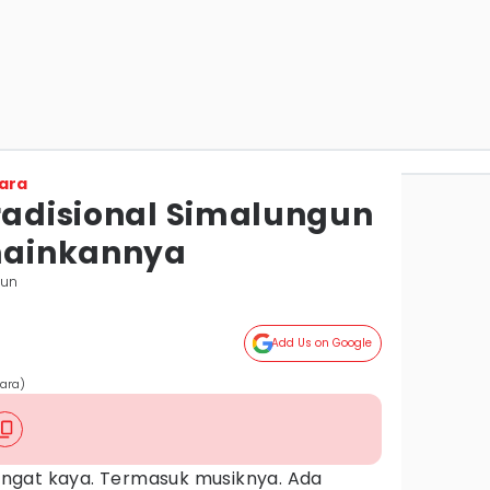
ara
Tradisional Simalungun
mainkannya
gun
Add Us on Google
ara)
ngat kaya. Termasuk musiknya. Ada