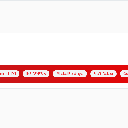
anin di IDN
INSIDENESIA
#LokalBerdaya
Profil Dokter
Qu