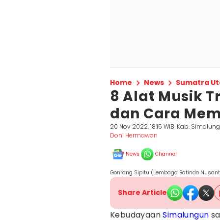
Home
News
Sumatra Ut
8 Alat Musik 
dan Cara Me
20 Nov 2022, 18:15 WIB
Kab. Simalun
Doni Hermawan
News
Channel
Gonrang Sipitu (Lembaga Batindo Nusant
Share Article
Kebudayaan
Simalungun
sa