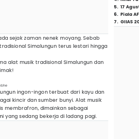
5
.
17 Agus
6
.
Piala A
7
.
GIIAS 2
 ada sejak zaman nenek moyang. Sebab
radisional Simalungun terus lestari hingga
ma alat musik tradisional Simalungun dan
imak!
Abhe
alungun ingon-ingon terbuat dari kayu dan
gai kincir dan sumber bunyi. Alat musik
jenis membrafron, dimainkan sebagai
i yang sedang bekerja di ladang pagi.