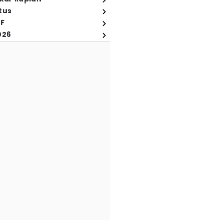
tus
FF
026