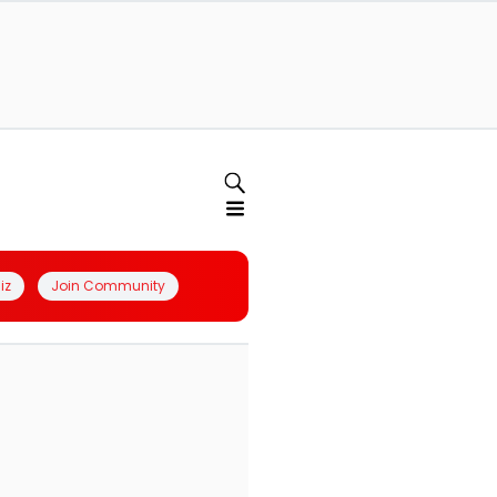
iz
Join Community