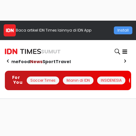
Baca artikel
IDN Times
lainnya di IDN App
Install
SUMUT
Home
Food
News
Sport
Travel
For
Soccer Times
Iklanin di IDN
INSIDENESIA
#
You