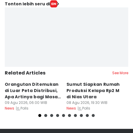
Tonton lebih seru di
Related Articles
See More
Orangutan Ditemukan
Sumut Siapkan Rumah
H
di Luar Peta Distribusi,
Produksi Kelapa Rp2 M
L
Apa Artinya bagi Masa
di Nias Utara
S
Depan Konservasi?
09 Agu 2026, 06:00 WIB
08 Agu 2026, 19:30 WIB
T
08
Polls
Polls
News
News
Ne