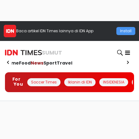
Baca artikel
IDN Times
lainnya di IDN App
Install
SUMUT
Home
Food
News
Sport
Travel
For
Soccer Times
Iklanin di IDN
INSIDENESIA
#
You