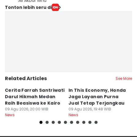
Ali Akbar Mhd
Tonton lebih seru di
Related Articles
See More
Cerita Farrah Santriwati
In This Economy, Honda
T
Darul Hikmah Medan
Jaga Layanan Purna
K
Raih Beasiswa ke Kairo
Jual Tetap Terjangkau
T
09 Agu 2026, 20:00 WIB
09 Agu 2026, 19:48 WIB
Pe
09
News
News
Ne