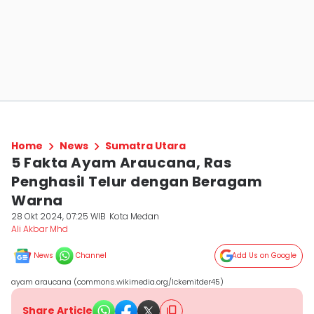
Home
News
Sumatra Utara
5 Fakta Ayam Araucana, Ras
Penghasil Telur dengan Beragam
Warna
28 Okt 2024, 07:25 WIB
Kota Medan
Ali Akbar Mhd
News
Channel
Add Us on Google
ayam araucana (commons.wikimedia.org/Ickemitder45)
Share Article